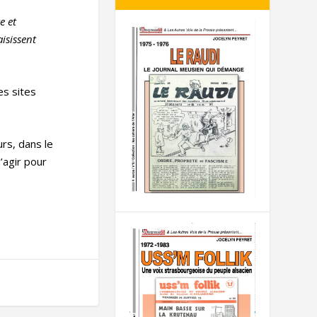
e et
aisissent
es sites
urs, dans le
’agir pour