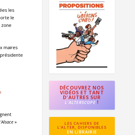
ées les
orte le
a zone
ux maires
 présidente
DÉCOUVREZ NOS
n
VIDÉOS ET TANT
D'AUTRES SUR
!
L'ALTERSCOPE
ignent
’Alsace
»
LES CAHIERS DE
L'ALTER, DISPONIBLES
EN LIBRAIRIE