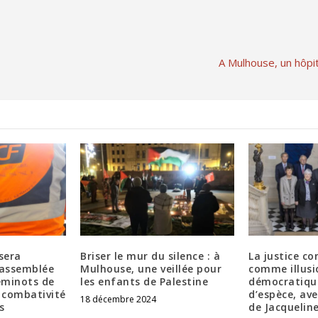
A Mulhouse, un hôpit
 sera
Briser le mur du silence : à
La justice co
 assemblée
Mulhouse, une veillée pour
comme illusi
eminots de
les enfants de Palestine
démocratique
 combativité
d’espèce, av
18 décembre 2024
s
de Jacquelin