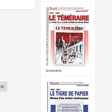
Screenshot
à
SE