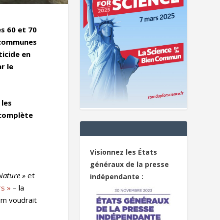
s 60 et 70
s communes
ticide en
r le
 les
 complète
Visionnez les États
généraux de la presse
Nature »
et
indépendante :
rs »
– la
im voudrait