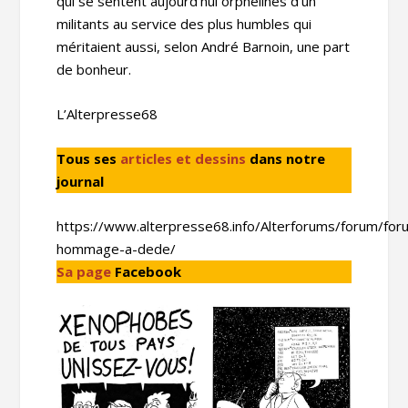
qui se sentent aujourd’hui orphelines d’un
militants au service des plus humbles qui
méritaient aussi, selon André Barnoin, une part
de bonheur.
L’Alterpresse68
Tous ses
articles et dessins
dans notre
journal
https://www.alterpresse68.info/Alterforums/forum/for
hommage-a-dede/
Sa page
Facebook