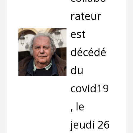
rateur
est
décédé
du
covid19
, le
jeudi 26