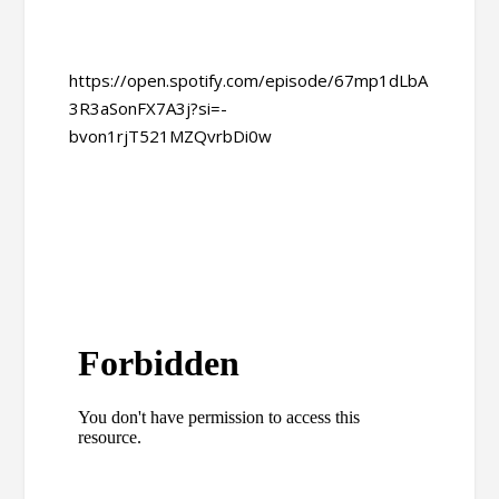
https://open.spotify.com/episode/67mp1dLbA
3R3aSonFX7A3j?si=-
bvon1rjT521MZQvrbDi0w