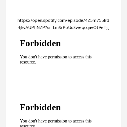
https://open.spotify.com/episode/4Z5m755lrd
4jkvAUPIjNZP?si=LmSrPoUuSweqcqavOt9eTg