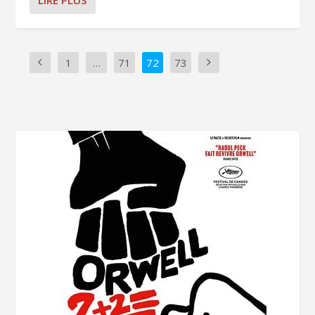
LIRE PLUS
1
…
71
72
73