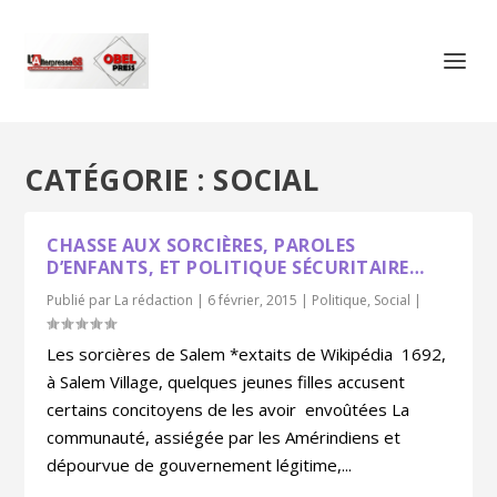
CATÉGORIE :
SOCIAL
CHASSE AUX SORCIÈRES, PAROLES
D’ENFANTS, ET POLITIQUE SÉCURITAIRE…
Publié par
La rédaction
|
6 février, 2015
|
Politique
,
Social
|
Les sorcières de Salem *extaits de Wikipédia 1692,
à Salem Village, quelques jeunes filles accusent
certains concitoyens de les avoir envoûtées La
communauté, assiégée par les Amérindiens et
dépourvue de gouvernement légitime,...