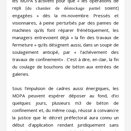
les MDPA s’activent pour que «
les opérations de
repli
soient
[du chantier de déstockage partiel
]
engagées
» dès la mi-novembre. Pressés et
visionnaires, à peine perturbés par des pannes de
machines qu’ils font réparer frénétiquement, les
managers entrevoient déjà «
la fin des travaux de
fermeture
» qu’ils désignent aussi, dans un soupir de
soulagement anticipé, par «
l’achèvement des
travaux de confinement
« . C’est à dire, en clair, la fin
du coulage de bouchons de béton aux entrées de
galeries.
Sous l’impulsion de cadres aussi énergiques, les
MDPA peuvent espérer déposer au fond, d’ici
quelques jours, plusieurs m
3
de béton de
confinement et, du même coup, réussir à convaincre
la justice que le décret préfectoral aura connu un
début d’application rendant juridiquement sans