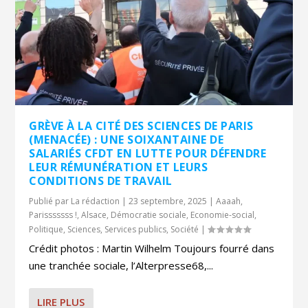
GRÈVE À LA CITÉ DES SCIENCES DE PARIS
(MENACÉE) : UNE SOIXANTAINE DE
SALARIÉS CFDT EN LUTTE POUR DÉFENDRE
LEUR RÉMUNÉRATION ET LEURS
CONDITIONS DE TRAVAIL
Publié par
La rédaction
|
23 septembre, 2025
|
Aaaah,
Parisssssss !
,
Alsace
,
Démocratie sociale
,
Economie-social
,
Politique
,
Sciences
,
Services publics
,
Société
|
Crédit photos : Martin Wilhelm Toujours fourré dans
une tranchée sociale, l’Alterpresse68,...
LIRE PLUS