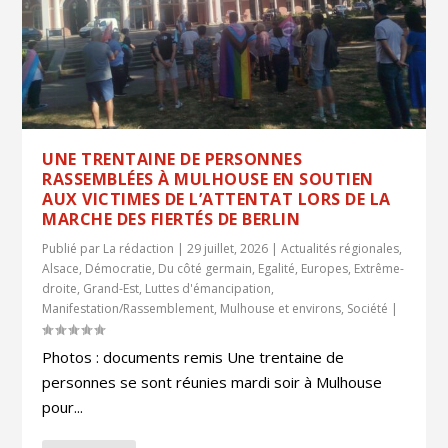
UNE TRENTAINE DE PERSONNES
RASSEMBLÉES À MULHOUSE EN SOUTIEN
AUX VICTIMES DE L’ATTENTAT LORS DE LA
MARCHE DES FIERTÉS DE BERLIN
Publié par
La rédaction
|
29 juillet, 2026
|
Actualités régionales
,
Alsace
,
Démocratie
,
Du côté germain
,
Egalité
,
Europes
,
Extrême-
droite
,
Grand-Est
,
Luttes d'émancipation
,
Manifestation/Rassemblement
,
Mulhouse et environs
,
Société
|
Photos : documents remis Une trentaine de
personnes se sont réunies mardi soir à Mulhouse
pour...