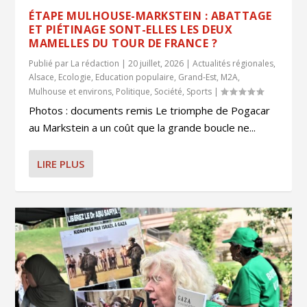
ÉTAPE MULHOUSE-MARKSTEIN : ABATTAGE
ET PIÉTINAGE SONT-ELLES LES DEUX
MAMELLES DU TOUR DE FRANCE ?
Publié par
La rédaction
|
20 juillet, 2026
|
Actualités régionales
,
Alsace
,
Ecologie
,
Education populaire
,
Grand-Est
,
M2A
,
Mulhouse et environs
,
Politique
,
Société
,
Sports
|
Photos : documents remis Le triomphe de Pogacar
au Markstein a un coût que la grande boucle ne...
LIRE PLUS