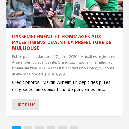
RASSEMBLEMENT ET HOMMAGES AUX
PALESTINIENS DEVANT LA PRÉFECTURE DE
MULHOUSE
Publié par
La rédaction
|
17 juillet, 2026
|
Actualités régionales
,
Alsace
,
Démocratie
,
Egalité
,
Grand-Est
,
Histoire
,
International
,
Israël-Palestine
,
M2A
,
Manifestation/Rassemblement
,
Mulhouse
et environs
,
Société
|
Crédit photos : Martin Wilhelm En dépit des pluies
orageuses, une soixantaine de personnes ont...
LIRE PLUS