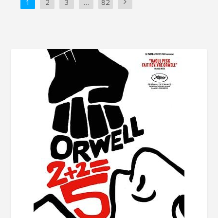
1
2
3
…
82