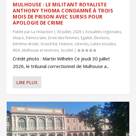
MULHOUSE : LE MILITANT ROYALISTE
ANTHONY THOMA CONDAMNÉ À TROIS
MOIS DE PRISON AVEC SURSIS POUR
APOLOGIE DE CRIME
Publié par
La rédaction
|
30 juillet, 2026
|
Actualités régionales
,
Alsace
,
Démocratie
,
Droit des femmes
,
Egalité
,
Elections
,
Extrême-droite
,
Grand-Est
,
Histoire
,
Libertés
,
Luttes sociales
,
M2A
,
Mulhouse et environs
,
Société
|
Crédit photo : Martin Wilhelm Ce jeudi 30 juillet
2026, le tribunal correctionnel de Mulhouse a...
LIRE PLUS