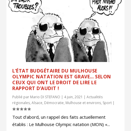
L’ÉTAT BUDGÉTAIRE DU MULHOUSE
OLYMPIC NATATION EST GRAVE… SELON
CEUX QUI ONT LE DROIT DE LIRE LE
RAPPORT D’AUDIT !
Publié par
Mario DI STEFANO
|
4 juin, 2021
|
Actualités
régionales
,
Alsace
,
Démocratie
,
Mulhouse et environs
,
Sport
|
Tout d’abord, un rappel des faits actuellement
établis : Le Mulhouse Olympic natation (MON) «...