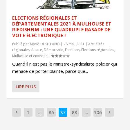
ELECTIONS RÉGIONALES ET
DÉPARTEMENTALES 2021 À MULHOUSE ET
RIEDISHEIM : UNE QUADRUPLE RASADE DE
VOTE ÉLECTRONIQUE !
Publié par
Mario DI STEFANO
|
28 mai, 2021
|
Actualités
régionales
,
Alsace
,
Démocratie
,
Elections
,
Elections régionales
,
Mulhouse et environs
|
Quand il n’est pas le ministre-syndicaliste policier qui
menace de porter plainte, parce que...
LIRE PLUS
1
…
86
87
88
…
106