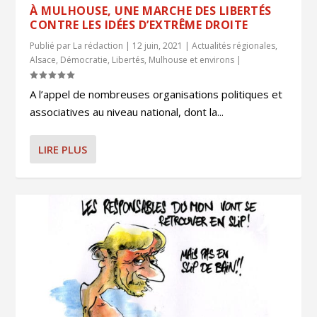
À MULHOUSE, UNE MARCHE DES LIBERTÉS
CONTRE LES IDÉES D’EXTRÊME DROITE
Publié par
La rédaction
|
12 juin, 2021
|
Actualités régionales
,
Alsace
,
Démocratie
,
Libertés
,
Mulhouse et environs
|
A l’appel de nombreuses organisations politiques et
associatives au niveau national, dont la...
LIRE PLUS