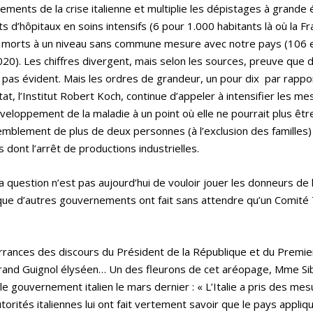
ments de la crise italienne et multiplie les dépistages à grande é
 d’hôpitaux en soins intensifs (6 pour 1.000 habitants là où la Fr
 de morts à un niveau sans commune mesure avec notre pays (106 
0). Les chiffres divergent, mais selon les sources, preuve que d
 pas évident. Mais les ordres de grandeur, un pour dix par rappor
at, l’Institut Robert Koch, continue d’appeler à intensifier les m
éveloppement de la maladie à un point où elle ne pourrait plus êtr
emblement de plus de deux personnes (à l’exclusion des familles)
ont l’arrêt de productions industrielles.
question n’est pas aujourd’hui de vouloir jouer les donneurs de 
 que d’autres gouvernements ont fait sans attendre qu’un Comité
errances des discours du Président de la République et du Premier
 grand Guignol élyséen… Un des fleurons de cet aréopage, Mme Si
le gouvernement italien le mars dernier : « L’Italie a pris des mes
orités italiennes lui ont fait vertement savoir que le pays appliqu