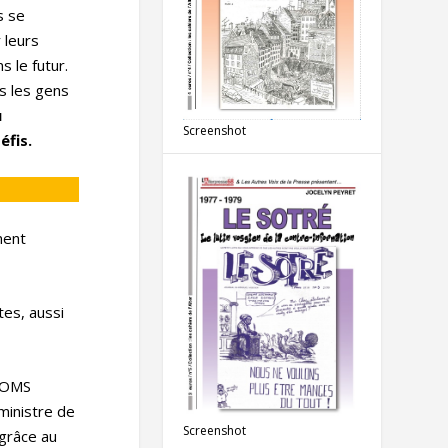
s se
 leurs
 le futur.
ls les gens
u
Screenshot
éfis.
ment
tes, aussi
l’OMS
ministre de
Screenshot
 grâce au