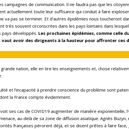
es campagnes de communication. Il ne faudra pas que les citoyen
nt actuellement toute leur suffisance qui conduit à faire exploser
 ne va pas se terminer. Et d’autres épidémies nous toucheront dans
ient très souvent circonscrites dans les pays lointains dans lesque
es pays développés.
Les prochaines épidémies, comme celle d
vaut avoir des dirigeants à la hauteur pour affronter ces d
grande nation, elle en tire les enseignements et, chose relative
r.
dulité et l’incapacité à prendre conscience du problème sont paten
, dont la France compte évidemment.
 voit ses cas de COVID19 augmenter de manière exponentielle, 
 menace, au-delà de sa zone de diffusion asiatique. Agnès Buzyn, 
orités françaises pérorent déjà, et se disent prêtes à faire face,