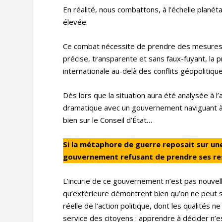
En réalité, nous combattons, à l’échelle planét
élevée.
Ce combat nécessite de prendre des mesures de
précise, transparente et sans faux-fuyant, la 
internationale au-delà des conflits géopolitiqu
Dès lors que la situation aura été analysée à l
dramatique avec un gouvernement naviguant à v
bien sur le Conseil d’État…
Si la métaphore de guerre reposait sur une
gouvernement refusant de prendre ses res
L’incurie de ce gouvernement n’est pas nouvelle 
qu’extérieure démontrent bien qu’on ne peut s
réelle de l’action politique, dont les qualités
service des citoyens : apprendre à décider n’e