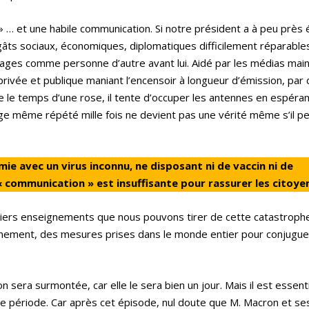
e » … et une habile communication. Si notre président a à peu près
âts sociaux, économiques, diplomatiques difficilement réparables)
ouages comme personne d’autre avant lui. Aidé par les médias ma
privée et publique maniant l’encensoir à longueur d’émission, par 
e le temps d’une rose, il tente d’occuper les antennes en espéra
nge même répété mille fois ne devient pas une vérité même s’il pe
ie avec un virus inconnu, ne disposant ni de vaccin ni de
 « communication » est insuffisante pour rassurer les citoye
emiers enseignements que nous pouvons tirer de cette catastroph
nement, des mesures prises dans le monde entier pour conjugue
n sera surmontée, car elle le sera bien un jour. Mais il est essent
te période. Car après cet épisode, nul doute que M. Macron et se