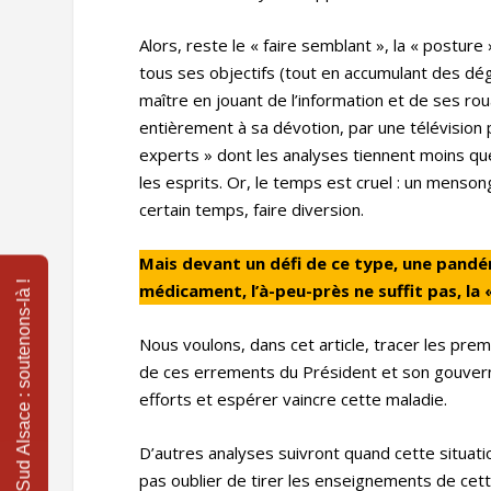
Alors, reste le « faire semblant », la « postur
tous ses objectifs (tout en accumulant des dég
maître en jouant de l’information et de ses r
entièrement à sa dévotion, par une télévision 
experts » dont les analyses tiennent moins qu
les esprits. Or, le temps est cruel : un menso
certain temps, faire diversion.
Mais devant un défi de ce type, une pandém
médicament, l’à-peu-près ne suffit pas, la
Nous voulons, dans cet article, tracer les pr
de ces errements du Président et son gouver
efforts et espérer vaincre cette maladie.
D’autres analyses suivront quand cette situatio
pas oublier de tirer les enseignements de cet