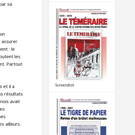
par sa
s
 un
r assurer
ent : le
joutent les
nt. Partout
Screenshot
 et il a
ns résultats
nois avait
des
nes
s ailleurs.