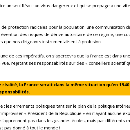
aire un seul fléau : un virus dangereux et qui se propage à une vit
 protection radicales pour la population, une communication cla
prévention des risques de dérive autoritaire de ce régime, une co
es que nos dirigeants instrumentalisent à profusion.
’aune de ces impératifs, on s’apercevra que la France est dans une
ue, rejetant ses responsabilités sur des « conseillers scientifiq
 réalité, la France serait dans la même situation qu’en 1940
ponsabilités.
: les errements politiques tant sur le plan de la politique intérie
’improviser « Président de la République » en n’ayant aucune ex
 ne s’apprennent pas dans les grandes écoles, mais par différents 
st pas donné à tout le monde !