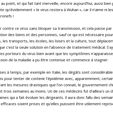
 point, et qui fait tant merveille, encore aujourd’hui, aussi bien 
ute qu’évidemment « le virus restera à Wuhan », car il n’aime ni le
ronefs !
r contre ce virus sans bloquer sa transmission, et cela passe par
ulation des biens et des personnes, sauf ce qui est nécessaire pou
 les transports, les écoles, les loisirs et la culture, tout déplacem
que c’est la seule solution en l’absence de traitement médical. S’a
les porteurs du virus bien avant que les symptômes n’apparaisse
ssion de la maladie a pu être contenue et commence à stagner.
ises à temps, par exemple en Italie, les dégâts sont considérables
nois pour tenter de contenir l’épidémie avec, apparemment, certai
avant les mesures drastiques que l’on connait, le gouvernement chi
ant trois semaines au moins. Un de ces médecins fut d’ailleurs un 
es qui a fait évoluer les dirigeants. Il aura donc fallu des semai
ficaces soient prises et qu’elles puissent être utilement reprise