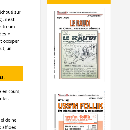
 échoué sur
, il est
instream
des «
nt occuper
ut, un
ns.
e en cours,
r les
iel de ne
s affidés