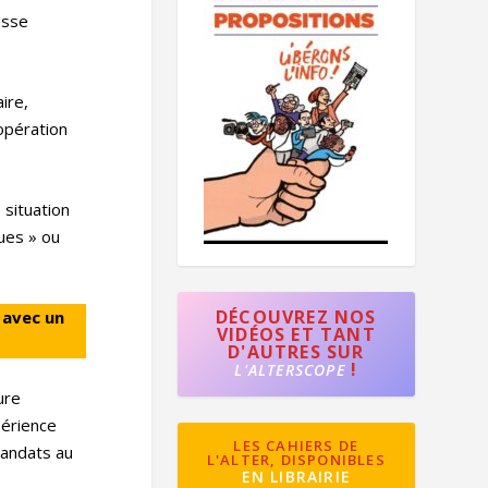
esse
ire,
opération
 situation
ues » ou
DÉCOUVREZ NOS
 avec un
VIDÉOS ET TANT
D'AUTRES SUR
!
L'ALTERSCOPE
ure
périence
LES CAHIERS DE
mandats au
L'ALTER, DISPONIBLES
EN LIBRAIRIE