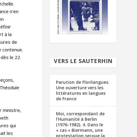
chelle.
ance n’en
en
éfinir
t à la
esures de
e contenue.
 dès le 22
VERS LE SAUTERHIN
leçons,
Parution de Florilangues.
 Théodule
Une ouverture vers les
littératures en langues
de France
 ministre,
Moi, correspondant de
beth
l’Humanité à Berlin
(1976-1982). 4. Dans le
ures qui
« cas » Biermann, une
ait les
protestation secoue la