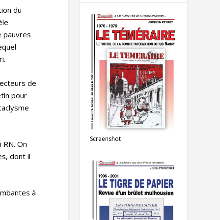
tion du
èle
e pauvres
equel
i.
électeurs de
etin pour
cataclysme
Screenshot
i RN. On
, dont il
lombantes à