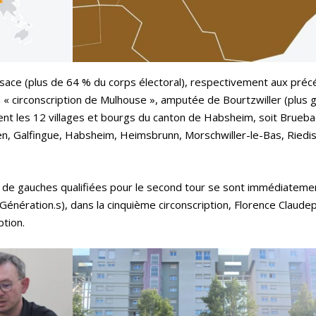
Alsace (plus de 64 % du corps électoral), respectivement aux pré
 « circonscription de Mulhouse », amputée de Bourtzwiller (plus 
outent les 12 villages et bourgs du canton de Habsheim, soit Brueba
en, Galfingue, Habsheim, Heimsbrunn, Morschwiller-le-Bas, Riedi
es de gauches qualifiées pour le second tour se sont immédiateme
 Génération.s), dans la cinquième circonscription, Florence Claude
ption.