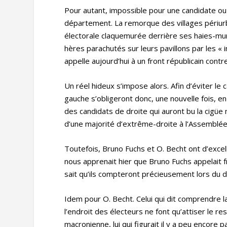
Pour autant, impossible pour une candidate o
département. La remorque des villages périurba
électorale claquemurée derrière ses haies-mur
hères parachutés sur leurs pavillons par les 
appelle aujourd’hui à un front républicain cont
Un réel hideux s’impose alors. Afin d’éviter le
gauche s’obligeront donc, une nouvelle fois, en
des candidats de droite qui auront bu la cigüe ma
d’une majorité d’extrême-droite à l’Assemblée,
Toutefois, Bruno Fuchs et O. Becht ont d’exce
nous apprenait hier que Bruno Fuchs appelait 
sait qu’ils compteront précieusement lors du 
Idem pour O. Becht. Celui qui dit comprendre 
l’endroit des électeurs ne font qu’attiser le r
macronienne, lui qui figurait il y a peu encore 