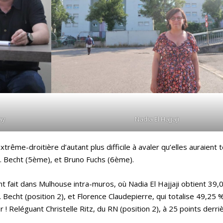
ay
Nadia El Hajjaji
trême-droitière d’autant plus difficile à avaler qu’elles auraient t
. Becht (5ème), et Bruno Fuchs (6ème).
t fait dans Mulhouse intra-muros, où Nadia El Hajjaji obtient 39,
. Becht (position 2), et Florence Claudepierre, qui totalise 49,25 
 ! Reléguant Christelle Ritz, du RN (position 2), à 25 points derriè