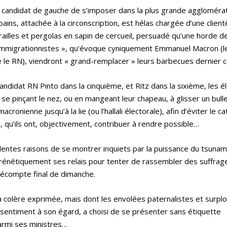
u candidat de gauche de s’imposer dans la plus grande aggloméra
ins, attachée à la circonscription, est hélas chargée d’une client
ailles et pergolas en sapin de cercueil, persuadé qu’une horde d
« immigrationnistes », qu’évoque cyniquement Emmanuel Macron (l
re le RN), viendront « grand-remplacer » leurs barbecues dernier cr
 candidat RN Pinto dans la cinquième, et Ritz dans la sixième, les 
 se pinçant le nez, ou en mangeant leur chapeau, à glisser un bull
cronienne jusqu’à la lie (ou l’hallali électorale), afin d’éviter le 
 qu’ils ont, objectivement, contribuer à rendre possible…
llentes raisons de se montrer inquiets par la puissance du tsunam
frénétiquement ses relais pour tenter de rassembler des suffrages
décompte final de dimanche.
la colère exprimée, mais dont les envolées paternalistes et surp
essentiment à son égard, a choisi de se présenter sans étiquette
parmi ses ministres…