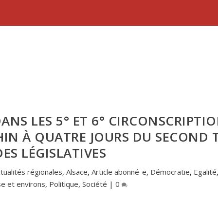
ANS LES 5° ET 6° CIRCONSCRIPTI
IN À QUATRE JOURS DU SECOND 
DES LÉGISLATIVES
tualités régionales
,
Alsace
,
Article abonné-e
,
Démocratie
,
Egalité
e et environs
,
Politique
,
Société
|
0