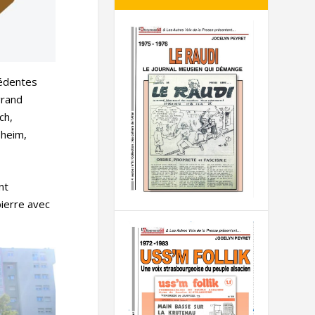
cédentes
grand
ch,
sheim,
nt
pierre avec