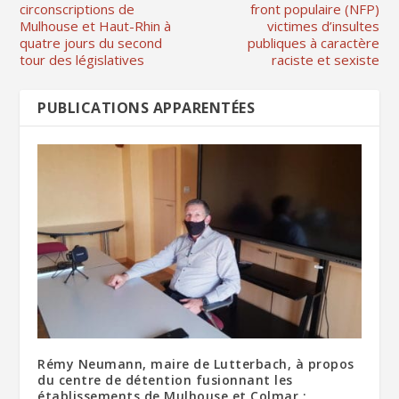
circonscriptions de
front populaire (NFP)
Mulhouse et Haut-Rhin à
victimes d’insultes
quatre jours du second
publiques à caractère
tour des législatives
raciste et sexiste
PUBLICATIONS APPARENTÉES
Rémy Neumann, maire de Lutterbach, à propos
du centre de détention fusionnant les
établissements de Mulhouse et Colmar :