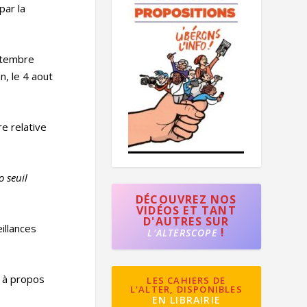
par la
tembre
an, le 4 aout
e relative
o seuil
DÉCOUVREZ NOS
VIDÉOS ET TANT
D'AUTRES SUR
eillances
!
L'ALTERSCOPE
à à propos
LES CAHIERS DE
L'ALTER, DISPONIBLES
EN LIBRAIRIE