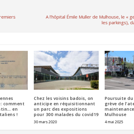
premiers
A l’hôpital Émile Muller de Mulhouse, le « g
les parkings), d
éennes
Chez les voisins badois, on
Poursuite d
e: comment
anticipe en réquisitionnant
grève de l’at
atin… en
un parc des expositions
maintenance 
taliens !
pour 300 malades du covid19
Mulhouse
30 mars 2020
4 mai 2025