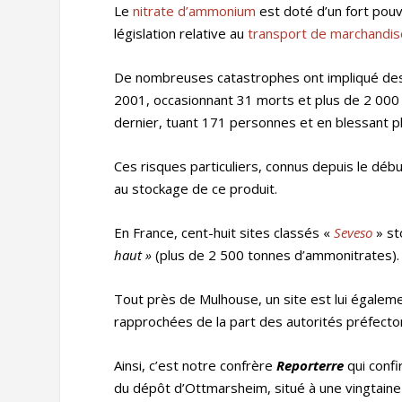
Le
nitrate d’ammonium
est doté d’un fort pou
législation relative au
transport de marchandi
De nombreuses catastrophes ont impliqué des 
2001, occasionnant 31 morts et plus de 2 00
dernier, tuant 171 personnes et en blessant p
Ces risques particuliers, connus depuis le déb
au stockage de ce produit.
En France, cent-huit sites classés «
Seveso
» s
haut »
(plus de 2 500 tonnes d’ammonitrates).
Tout près de Mulhouse, un site est lui également
rapprochées de la part des autorités préfectora
Ainsi, c’est notre confrère
Reporterre
qui conf
du dépôt d’Ottmarsheim, situé à une vingtain