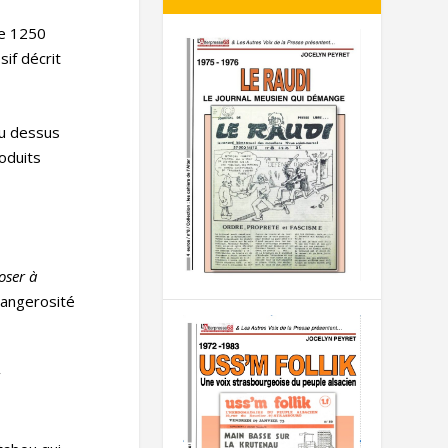
le 1250
if décrit
au dessus
oduits
oser à
dangerosité
r