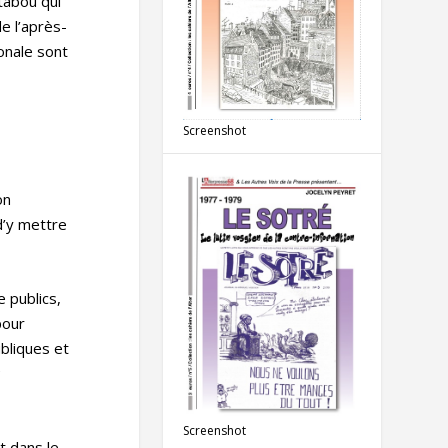
 tabou qui
e l’après-
monale sont
Screenshot
on
d’y mettre
e publics,
pour
ubliques et
s
Screenshot
t dans le