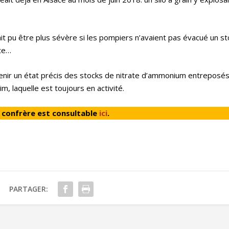
ait pu être plus sévère si les pompiers n’avaient pas évacué un s
ite…
btenir un état précis des stocks de nitrate d’ammonium entreposés
, laquelle est toujours en activité.
e confrère est consultable
ici
.
PARTAGER: