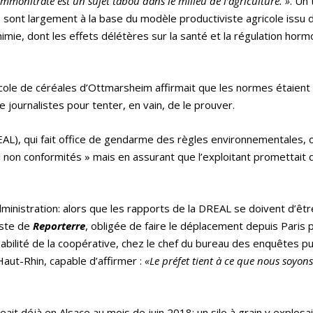
ammonitrate est un sujet tabou dans le milieu de l’agriculture. »
. Un
sont largement à la base du modèle productiviste agricole issu d
chimie, dont les effets délétères sur la santé et la régulation hor
ricole de céréales d’Ottmarsheim affirmait que les normes étaient
e journalistes pour tenter, en vain, de le prouver.
EAL), qui fait office de gendarme des règles environnementales, 
 non conformités » mais en assurant que l’exploitant promettait 
administration: alors que les rapports de la DREAL se doivent d’êtr
liste de
Reporterre
, obligée de faire le déplacement depuis Paris 
sabilité de la coopérative, chez le chef du bureau des enquêtes p
Haut-Rhin, capable d’affirmer :
«Le préfet tient à ce que nous soyon
ait déjà en Alsace au mois de juin 2018: un silo à grain y explosai