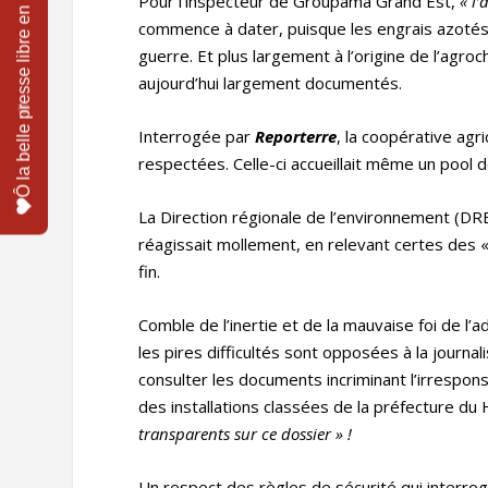
Pour l’inspecteur de Groupama Grand Est,
« l’
commence à dater, puisque les engrais azotés 
guerre. Et plus largement à l’origine de l’agro
aujourd’hui largement documentés.
Interrogée par
Reporterre
, la coopérative ag
respectées. Celle-ci accueillait même un pool d
La Direction régionale de l’environnement (DR
réagissait mollement, en relevant certes des «
fin.
Comble de l’inertie et de la mauvaise foi de l’
les pires difficultés sont opposées à la journa
consulter les documents incriminant l’irrespon
des installations classées de la préfecture du 
transparents sur ce dossier » !
Un respect des règles de sécurité qui interroge