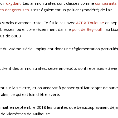
voir
oxydant
. Les ammonitrates sont classés comme
comburants
ses dangereuses
. C’est également un polluant (modéré) de l’air.
stocks d’ammonitrate. Ce fut le cas avec
AZF à Toulouse
en sep
0 blessés, ou encore récemment dans le
port de Beyrouth
, au Lib
lus de 6000.
ut du 20ème siècle, impliquent donc une règlementation particulièr
tockent des ammonitrates, seize entrepôts sont recensés
« Seves
 sur la sellette, et on aimerait à penser qu’il fait l’objet de surv
les, ce qui est loin d’être avéré.
irmait en septembre 2018 les craintes que beaucoup avaient déj
e de kilomètres de Mulhouse.