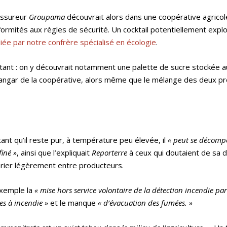
’assureur
Groupama
découvrait alors dans une coopérative agrico
rmités aux règles de sécurité. Un cocktail potentiellement explos
ée par notre confrère spécialisé en écologie
.
tant : on y découvrait notamment une palette de sucre stockée 
hangar de la coopérative, alors même que le mélange des deux pr
ant qu’il reste pur, à température peu élevée, il
« peut se décomp
iné »
, ainsi que l’expliquait
Reporterre
à ceux qui doutaient de sa 
varier légèrement entre producteurs.
exemple la
« mise hors service volontaire de la détection incendie pa
es à incendie »
et le manque
« d’évacuation des fumées. »