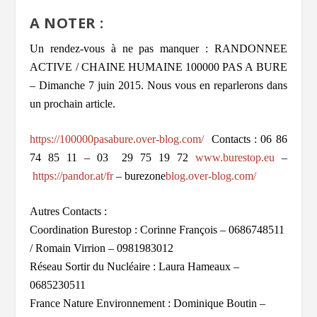
A NOTER :
Un rendez-vous à ne pas manquer :
RANDONNEE
ACTIVE / CHAINE HUMAINE 100000 PAS A BURE
– Dimanche 7 juin 2015
. Nous vous en reparlerons dans
un prochain article.
https://100000pasabure.over-blog.com/
Contacts : 06 86
74 85 11 – 03 29 75 19 72
www.burestop.eu
–
https://pandor.at/fr
– burezone
blog.over-blog.com/
Autres Contacts :
Coordination Burestop : Corinne François – 0686748511
/ Romain Virrion – 0981983012
Réseau Sortir du Nucléaire : Laura Hameaux –
0685230511
France Nature Environnement : Dominique Boutin –