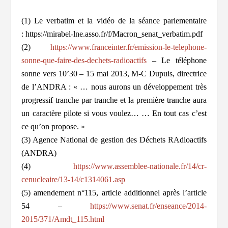
(1) Le verbatim et la vidéo de la séance parlementaire
: https://mirabel-lne.asso.fr/f/Macron_senat_verbatim.pdf
(2)
https://www.franceinter.fr/emission-le-telephone-
sonne-que-faire-des-dechets-radioactifs
– Le téléphone
sonne vers 10’30 – 15 mai 2013, M-C Dupuis, directrice
de l’ANDRA : « … nous aurons un développement très
progressif tranche par tranche et la première tranche aura
un caractère pilote si vous voulez… … En tout cas c’est
ce qu’on propose. »
(3) Agence National de gestion des Déchets RAdioactifs
(ANDRA)
(4)
https://www.assemblee-nationale.fr/14/cr-
cenucleaire/13-14/c1314061.asp
(5) amendement n°115, article additionnel après l’article
54 –
https://www.senat.fr/enseance/2014-
2015/371/Amdt_115.html