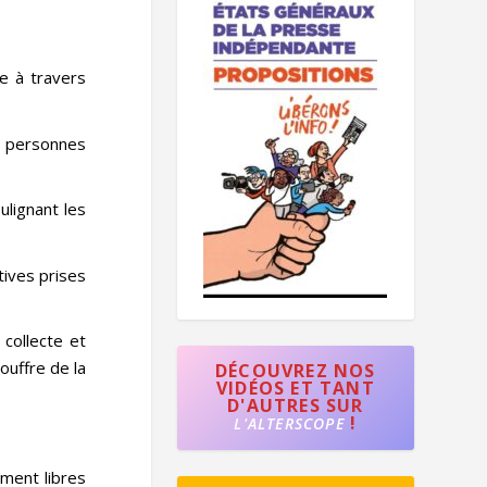
ce à travers
s personnes
ulignant les
atives prises
 collecte et
ouffre de la
DÉCOUVREZ NOS
VIDÉOS ET TANT
D'AUTRES SUR
!
L'ALTERSCOPE
ment libres