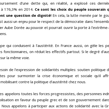
ursement d’une dette qui, en réalité, a explosé ces derni
7 à 176,3% en 2014.
Ce sont les choix du peuple souverain 
nt une question de dignité!
En cela, la lutte menée par le g
 aussi un enjeu pour le respect de la démocratie dans l’ensemb
r Aube Dorée au pouvoir et pourrait ouvrir la porte à l’extrême
ens.
pe qui conduisent à l’austérité. En France aussi, on gèle les p
s fonctionnaires, on réduit les effectifs partout. Si le degré d’au
 sur la même voie.
oin de l’expression de solidarités multiples: soutien politique 
es pour surmonter la crise économique et sociale qu’il aff
obilisant contre la politique d’austérité chez nous.
ques appelons toutes les forces progressistes, des personnes indi
ilisation en faveur du peuple grec et de son gouvernement dans
 Nous appelons à participer aux actions de solidarité avec la G