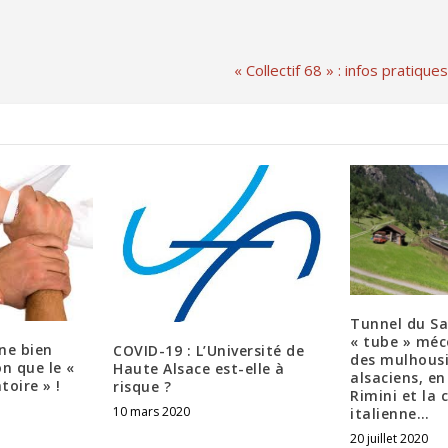
« Collectif 68 » : infos pratiqu
Tunnel du Sa
« tube » méc
ne bien
COVID-19 : L’Université de
des mulhousi
on que le «
Haute Alsace est-elle à
alsaciens, en
toire » !
risque ?
Rimini et la 
10 mars 2020
italienne…
20 juillet 2020