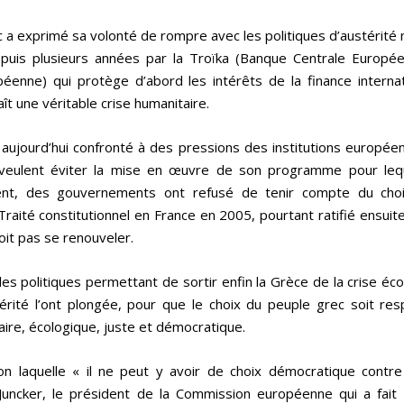
ec a exprimé sa volonté de rompre avec les politiques d’austérit
uis plusieurs années par la Troïka (Banque Centrale Europé
éenne) qui protège d’abord les intérêts de la finance internat
ît une véritable crise humanitaire.
aujourd’hui confronté à des pressions des institutions europée
veulent éviter la mise en œuvre de son programme pour lequ
nt, des gouvernements ont refusé de tenir compte du choi
Traité constitutionnel en France en 2005, pourtant ratifié ensuite
oit pas se renouveler.
es politiques permettant de sortir enfin la Grèce de la crise é
térité l’ont plongée, pour que le choix du peuple grec soit res
aire, écologique, juste et démocratique.
n laquelle « il ne peut y avoir de choix démocratique contre 
uncker, le président de la Commission européenne qui a fait 