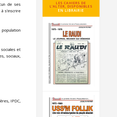
LES CAHIERS DE
acun de ses
L'ALTER, DISPONIBLES
EN LIBRAIRIE
à s’inscrire
 population
 sociales et
es, sociaux,
ières, IPDC,