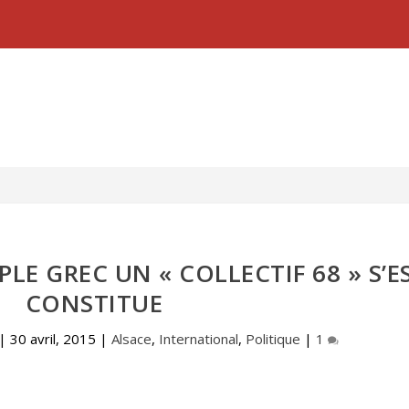
LE GREC UN « COLLECTIF 68 » S’E
CONSTITUE
|
30 avril, 2015
|
Alsace
,
International
,
Politique
|
1