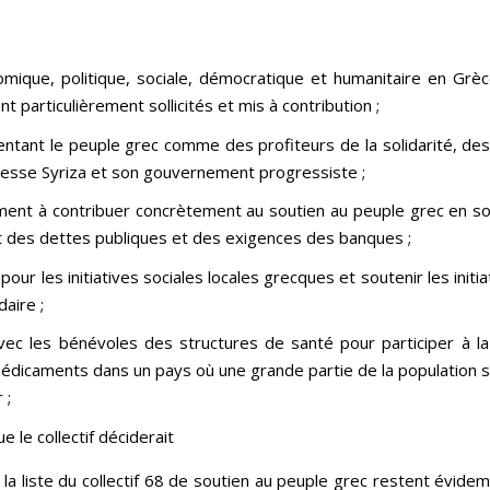
nomique, politique, sociale, démocratique et humanitaire en Grè
t particulièrement sollicités et mis à contribution ;
tant le peuple grec comme des profiteurs de la solidarité, de
s cesse Syriza et son gouvernement progressiste ;
ement à contribuer concrètement au soutien au peuple grec en so
tant des dettes publiques et des exigences des banques ;
 pour les initiatives sociales locales grecques et soutenir les initi
daire ;
avec les bénévoles des structures de santé pour participer à la
médicaments dans un pays où une grande partie de la population s
 ;
le collectif déciderait
 liste du collectif 68 de soutien au peuple grec restent évidem