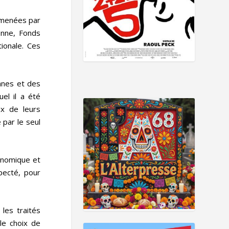
é menées par
enne, Fonds
ionale. Ces
nnes et des
el il a été
x de leurs
 par le seul
conomique et
pecté, pour
les traités
le choix de