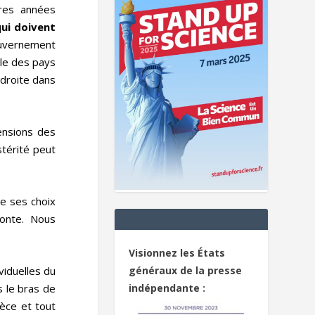
ères années
qui doivent
ouvernement
le des pays
-droite dans
ensions des
stérité peut
de ses choix
ronte. Nous
Visionnez les États
viduelles du
généraux de la presse
 le bras de
indépendante :
rèce et tout