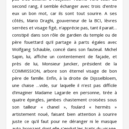
second rang, il semble échanger avec trois d’entre
eux un bon mot, car ils sont tout sourire. A ses
côtés, Mario Draghi, gouverneur de la BCI, lèvres
serrées et visage figé, n’apprécie pas,
tant il parait…
constipé dans son rôle de gardien du temple ou de
père fouettard qu’il partage à parts égales avec
Wolfgang Schäuble, coincé dans son fauteuil. Michel
Sapin, lui, affiche un contentement de façade, et
près de lui, Monsieur Juncker, président de la
COMMISSION, arbore son éternel visage de bon
père de famille. Enfin, à la droite de Dijsselbloem,
une chaise …vide, sur laquelle il n’est pas difficile
d’imaginer Madame Lagarde en personne, tirée à
quatre épingles, jambes chastement croisées sous
son tailleur « chanel », foulard « hermès »
artistement noué, faisant bien attention à sourire
juste ce qu’il faut pour ne déranger ni le masque
auto-bronzant dont elle s’enduit les traits du visage,