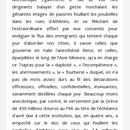
dirigeants balayer d’un geste nonchalant les
gênantes images de pauvres fouillant les poubelles
dans les rues d’Athènes, et se félicitant de
l’extraordinaire effort par eux consentis pour
endiguer le flux des immigrants qui tentent chaque
jour d’aborder nos côtes, à savoir celles que
gouverne en Italie l’anesthésié Renzi, et celles,
éparpillées le long de l’Asie Mineure, qu’a en charge
ce Tsipras pour la « duplicité », « l’incompétence »,
les atermoiements », la « fourberie » duquel, on n’a
pas de mots assez durs au fil des déclarations
officieuses, officielles, confidentielles, insinuantes,
savamment distillées chaque jour. Beaucoup moins
anecdotique, par contre, le versement par la Grèce
de 450 millions d’euros au FMI au titre de l’échéance
d’avril due à cette institution, qui, en quatre ans, a
empoché sur le dos de ceux qui fouillent les
poubelles d’Athènes pour plus de 2,5 milliards