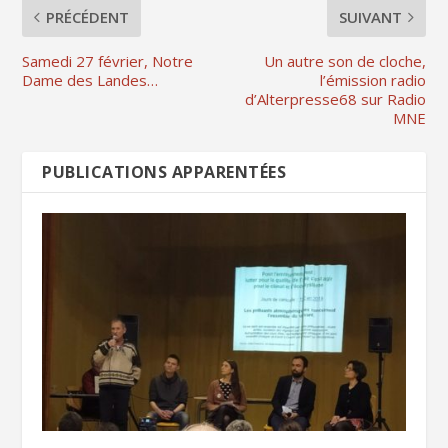
PRÉCÉDENT
SUIVANT
Samedi 27 février, Notre
Un autre son de cloche,
Dame des Landes…
l’émission radio
d’Alterpresse68 sur Radio
MNE
PUBLICATIONS APPARENTÉES