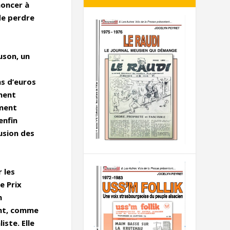
noncer à
de perdre
uson, un
ns d’euros
ement
mment
enfin
usion des
 les
e Prix
n
ent, comme
iste. Elle