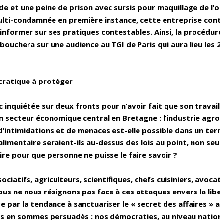
 et une peine de prison avec sursis pour maquillage de l’o
lti-condamnée en première instance, cette entreprise cont
’informer sur ses pratiques contestables. Ainsi, la procédure
ébouchera sur une audience au TGI de Paris qui aura lieu les 
cratique à protéger
c inquiétée sur deux fronts pour n’avoir fait que son travail
n secteur économique central en Bretagne : l’industrie agro
’intimidations et de menaces est-elle possible dans un terr
alimentaire seraient-ils au-dessus des lois au point, non se
ire pour que personne ne puisse le faire savoir ?
ciatifs, agriculteurs, scientifiques, chefs cuisiniers, avocat
 nous ne nous résignons pas face à ces attaques envers la lib
ve par la tendance à sanctuariser le « secret des affaires » a
s en sommes persuadés : nos démocraties, au niveau nati