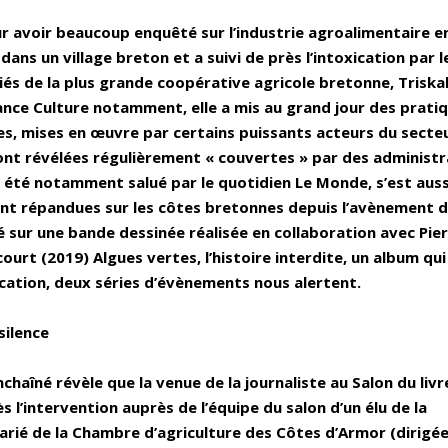
ur avoir beaucoup enquêté sur l’industrie agroalimentaire e
ns un village breton et a suivi de près l’intoxication par l
iés de la plus grande coopérative agricole bretonne, Triskal
rance Culture notamment, elle a mis au grand jour des prati
es, mises en œuvre par certains puissants acteurs du secte
sont révélées régulièrement « couvertes » par des administr
l a été notamment salué par le quotidien Le Monde, s’est auss
ont répandues sur les côtes bretonnes depuis l’avènement 
hé sur une bande dessinée réalisée en collaboration avec Pie
urt (2019) Algues vertes, l’histoire interdite, un album qui
ication, deux séries d’évènements nous alertent.
silence
haîné révèle que la venue de la journaliste au Salon du livr
 l’intervention auprès de l’équipe du salon d’un élu de la
alarié de la Chambre d’agriculture des Côtes d’Armor (dirigée