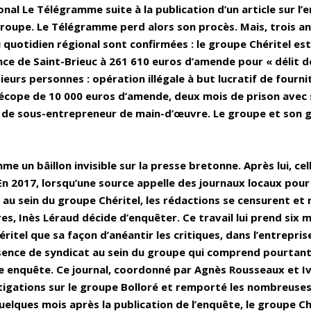
onal Le Télégramme suite à la publication d’un article sur l’
 groupe. Le Télégramme perd alors son procès. Mais, trois an
 quotidien régional sont confirmées : le groupe Chéritel es
ce de Saint-Brieuc à 261 610 euros d’amende pour « délit d
urs personnes : opération illégale à but lucratif de fourni
 écope de 10 000 euros d’amende, deux mois de prison avec 
ité de sous-entrepreneur de main-d’œuvre. Le groupe et son 
un bâillon invisible sur la presse bretonne. Après lui, cell
En 2017, lorsqu’une source appelle des journaux locaux pour 
au sein du groupe Chéritel, les rédactions se censurent et 
s, Inès Léraud décide d’enquêter. Ce travail lui prend six mo
éritel que sa façon d’anéantir les critiques, dans l’entrepr
bsence de syndicat au sein du groupe qui comprend pourtan
te enquête. Ce journal, coordonné par Agnès Rousseaux et I
tigations sur le groupe Bolloré et remporté les nombreuse
uelques mois après la publication de l’enquête, le groupe Ch