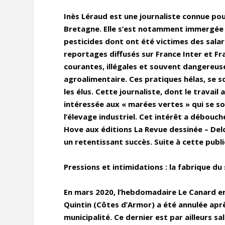
Inès Léraud est une journaliste connue po
Bretagne. Elle s’est notamment immergée da
pesticides dont ont été victimes des salar
reportages diffusés sur France Inter et F
courantes, illégales et souvent dangereus
agroalimentaire. Ces pratiques hélas, se 
les élus. Cette journaliste, dont le travai
intéressée aux « marées vertes » qui se s
l’élevage industriel. Cet intérêt a débouc
Hove aux éditions La Revue dessinée – Delco
un retentissant succès. Suite à cette publ
Pressions et intimidations : la fabrique du 
En mars 2020, l’hebdomadaire Le Canard enc
Quintin (Côtes d’Armor) a été annulée après
municipalité. Ce dernier est par ailleurs s