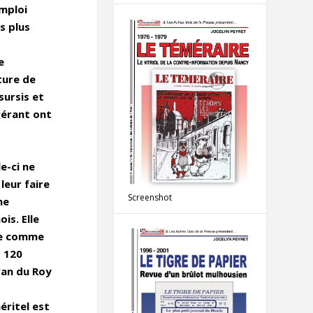
emploi
s plus
t
e
ture de
sursis et
gérant ont
e-ci ne
leur faire
Screenshot
ne
is. Elle
ise comme
t 120
van du Roy
s
éritel est