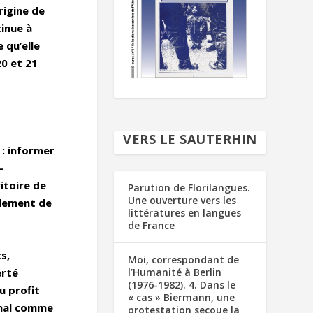
rigine de
inue à
 qu’elle
20 et 21
VERS LE SAUTERHIN
 : informer
-
itoire de
Parution de Florilangues.
Une ouverture vers les
ulement de
littératures en langues
de France
s,
Moi, correspondant de
l’Humanité à Berlin
erté
(1976-1982). 4. Dans le
u profit
« cas » Biermann, une
onal comme
protestation secoue la