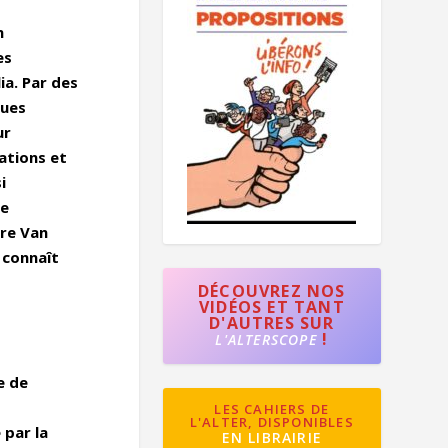
n
es
ia. Par des
ques
ur
ations et
i
de
rre Van
 connaît
DÉCOUVREZ NOS
VIDÉOS ET TANT
D'AUTRES SUR
!
L'ALTERSCOPE
e de
LES CAHIERS DE
L'ALTER, DISPONIBLES
 par la
EN LIBRAIRIE