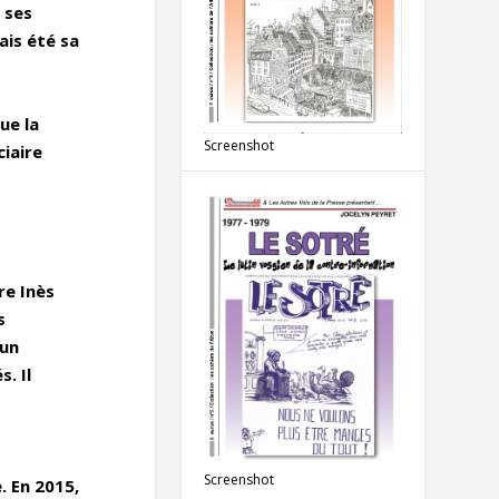
 ses
ais été sa
ue la
Screenshot
ciaire
re Inès
s
 un
. Il
Screenshot
. En 2015,