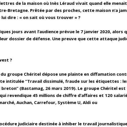
lettres de la maison où Inès Léraud vivait quand elle menait
re-Bretagne. Prêtée par des proches, cette maison n’a jam
lui dire : « on sait où vous trouver » ?
ques jours avant l’audience prévue le 7 janvier 2020, alors q
leur dossier de défense. Une preuve que cette attaque judi
west ?
G du groupe Chéritel dépose une plainte en diffamation cont
e intitulée “Travail dissimulé, fraude sur les étiquettes : le
l breton” (Bastamag, 26 mars 2019). Le groupe Chéritel est
i revendique 45 millions de chiffre d’affaires et 120 salariés
marché, Auchan, Carrefour, Système U, Aldi ou
cédure judiciaire destinée à inhiber le travail journalistique