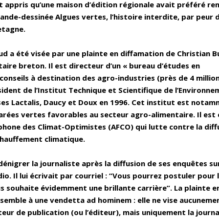
it appris qu’une maison d’édition régionale avait préféré re
ande-dessinée Algues vertes, l’histoire interdite, par peur 
etagne.
ud a été visée par une plainte en diffamation de Christian B
re breton. Il est directeur d’un « bureau d’études en
conseils à destination des agro-industries (près de 4 millio
résident de l’Institut Technique et Scientifique de l’Environn
ises Lactalis, Daucy et Doux en 1996. Cet institut est nota
rées vertes favorables au secteur agro-alimentaire. Il est 
phone des Climat-Optimistes (AFCO) qui lutte contre la diff
chauffement climatique.
dénigrer la journaliste après la diffusion de ses enquêtes sur
. Il lui écrivait par courriel : “Vous pourrez postuler pour l
us souhaite évidemment une brillante carrière”. La plainte e
 ressemble à une vendetta ad hominem : elle ne vise aucunem
cteur de publication (ou l’éditeur), mais uniquement la journal