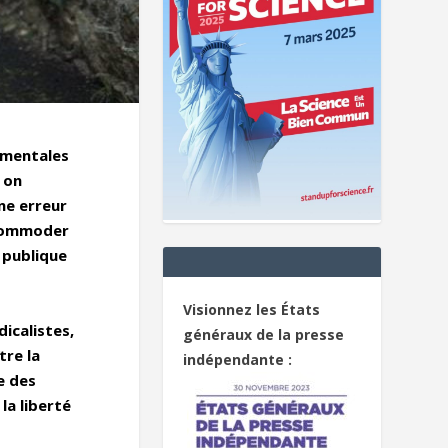
damentales
 on
ne erreur
ccommoder
 publique
Visionnez les États
dicalistes,
généraux de la presse
tre la
indépendante :
e des
la liberté