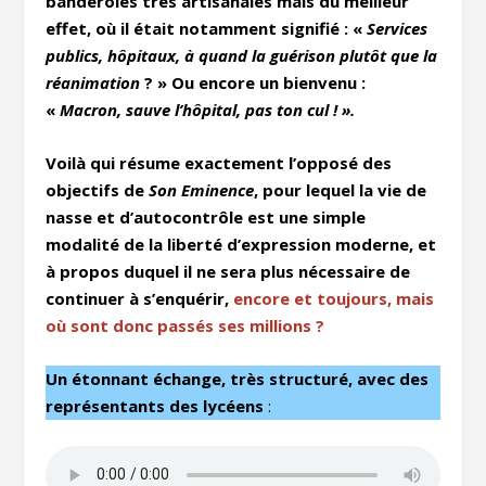
banderoles très artisanales mais du meilleur
effet, où il était notamment signifié : «
Services
publics, hôpitaux, à quand la guérison plutôt que la
réanimation
? » Ou encore un bienvenu :
«
Macron, sauve l’hôpital, pas ton cul
! ».
Voilà qui résume exactement l’opposé des
objectifs de
Son Eminence
, pour lequel la vie de
nasse et d’autocontrôle est une simple
modalité de la liberté d’expression moderne, et
à propos duquel il ne sera plus nécessaire de
continuer à s’enquérir,
encore et toujours, mais
où sont donc passés ses millions ?
Un étonnant échange, très structuré, avec des
représentants des lycéens
: