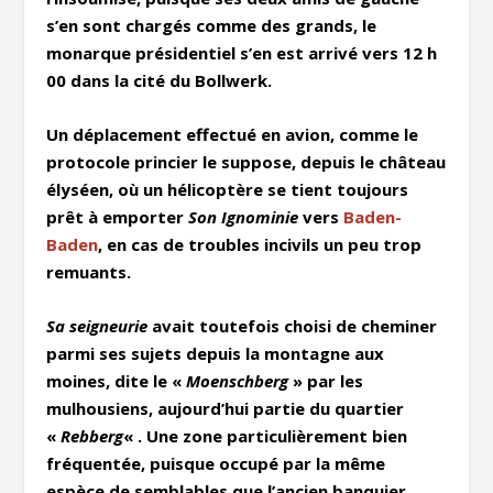
s’en sont chargés comme des grands, le
monarque présidentiel s’en est arrivé vers 12 h
00 dans la cité du Bollwerk.
Un déplacement effectué en avion, comme le
protocole princier le suppose, depuis le château
élyséen, où un hélicoptère se tient toujours
prêt à emporter
Son Ignominie
vers
Baden-
Baden
, en cas de troubles incivils un peu trop
remuants.
Sa seigneurie
avait toutefois choisi de cheminer
parmi ses sujets depuis la montagne aux
moines, dite le «
Moenschberg
» par les
mulhousiens, aujourd’hui partie du quartier
«
Rebberg
« . Une zone particulièrement bien
fréquentée, puisque occupé par la même
espèce de semblables que l’ancien banquier