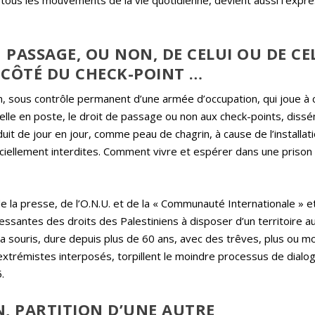
ous les mouvements de la vie quotidienne, devient aussi l’expr
 PASSAGE, OU NON, DE CELUI OU DE CE
E CÔTÉ DU CHECK-POINT …
en, sous contrôle permanent d’une armée d’occupation, qui joue à
elle en poste, le droit de passage ou non aux check-points, diss
éduit de jour en jour, comme peau de chagrin, à cause de l’installat
iciellement interdites. Comment vivre et espérer dans une prison à
n de la presse, de l’O.N.U. et de la « Communauté Internationale » et
ncessantes des droits des Palestiniens à disposer d’un territoire
e la souris, dure depuis plus de 60 ans, avec des trêves, plus ou m
 extrémistes interposés, torpillent le moindre processus de dialog
.
, PARTITION D’UNE AUTRE