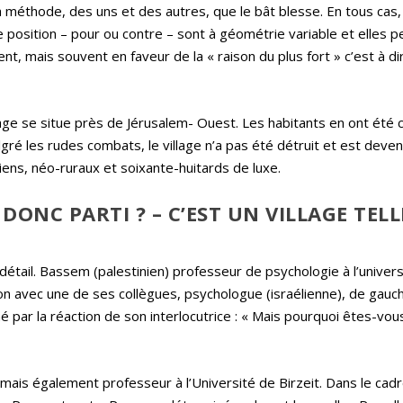
a méthode, des uns et des autres, que le bât blesse. En tous cas, 
 position – pour ou contre – sont à géométrie variable et elles 
, mais souvent en faveur de la « raison du plus fort » c’est à dir
llage se situe près de Jérusalem- Ouest. Les habitants en ont été
algré les rudes combats, le village n’a pas été détruit et est deve
liens, néo-ruraux et soixante-huitards de luxe.
DONC PARTI ? – C’EST UN VILLAGE TEL
détail. Bassem (palestinien) professeur de psychologie à l’univer
ion avec une de ses collègues, psychologue (israélienne), de gauc
 par la réaction de son interlocutrice : « Mais pourquoi êtes-vou
ais également professeur à l’Université de Birzeit. Dans le cad