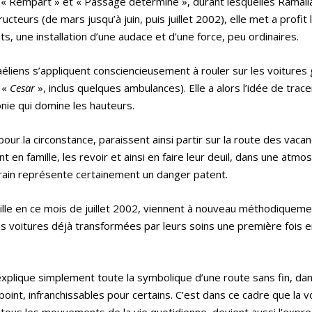
, « Rempart » et « Passage déterminé », durant lesquelles Ramall
teurs (de mars jusqu’à juin, puis juillet 2002), elle met a profi
s, une installation d’une audace et d’une force, peu ordinaires.
raéliens s’appliquent consciencieusement à rouler sur les voitures
 «
Cesar
», inclus quelques ambulances). Elle a alors l’idée de trac
onie qui domine les hauteurs.
our la circonstance, paraissent ainsi partir sur la route des vaca
t en famille, les revoir et ainsi en faire leur deuil, dans une atm
rain représente certainement un danger patent.
 ville en ce mois de juillet 2002, viennent à nouveau méthodiqueme
, les voitures déjà transformées par leurs soins une première fois 
xplique simplement toute la symbolique d’une route sans fin, da
int, infranchissables pour certains. C’est dans ce cadre que la v