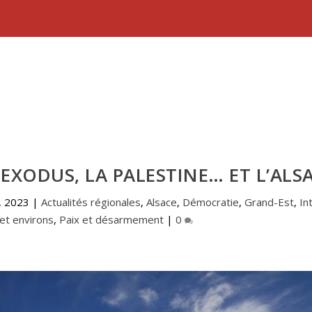
 EXODUS, LA PALESTINE… ET L’ALS
, 2023
|
Actualités régionales
,
Alsace
,
Démocratie
,
Grand-Est
,
In
et environs
,
Paix et désarmement
|
0