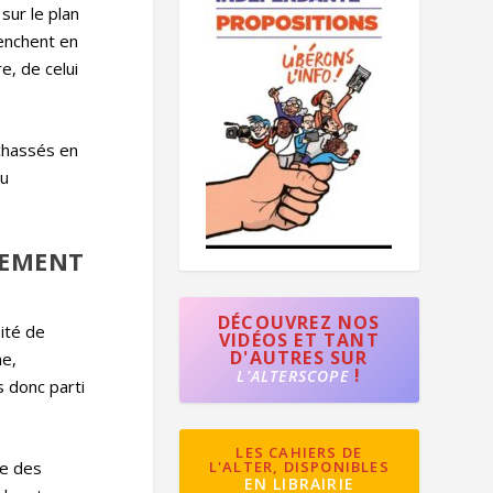
sur le plan
penchent en
e, de celui
 chassés en
nu
LEMENT
DÉCOUVREZ NOS
sité de
VIDÉOS ET TANT
D'AUTRES SUR
he,
!
L'ALTERSCOPE
s donc parti
LES CAHIERS DE
L'ALTER, DISPONIBLES
re des
EN LIBRAIRIE