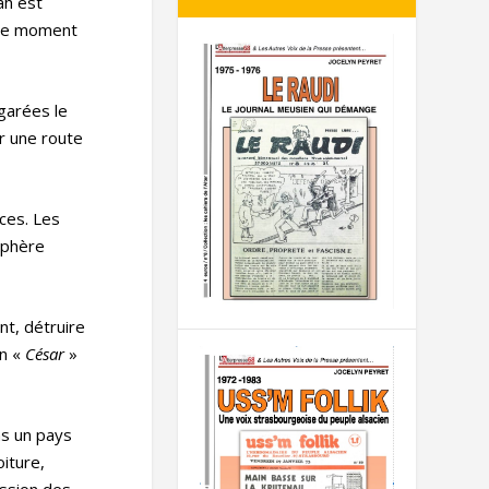
ah est
t le moment
 garées le
er une route
nces. Les
osphère
nt, détruire
en «
César
»
ns un pays
oiture,