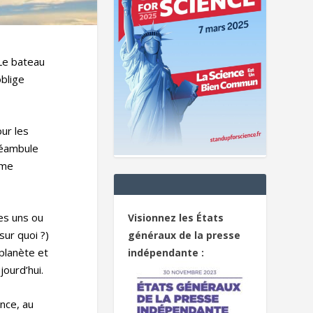
 Le bateau
oblige
our les
réambule
ime
des uns ou
Visionnez les États
ur quoi ?)
généraux de la presse
planète et
indépendante :
ourd’hui.
ence, au