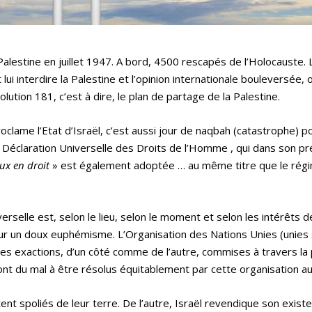
 Palestine en juillet 1947. A bord, 4500 rescapés de l’Holocauste.
lui interdire la Palestine et l’opinion internationale bouleversée, 
ution 181, c’est à dire, le plan de partage de la Palestine.
clame l’Etat d’Israël, c’est aussi jour de naqbah (catastrophe) p
Déclaration Universelle des Droits de l’Homme , qui dans son p
ux en droit
» est également adoptée … au même titre que le rég
verselle est, selon le lieu, selon le moment et selon les intérêts 
r un doux euphémisme. L’Organisation des Nations Unies (unies s
les exactions, d’un côté comme de l’autre, commises à travers la 
 du mal à être résolus équitablement par cette organisation auj
tent spoliés de leur terre. De l’autre, Israël revendique son exist