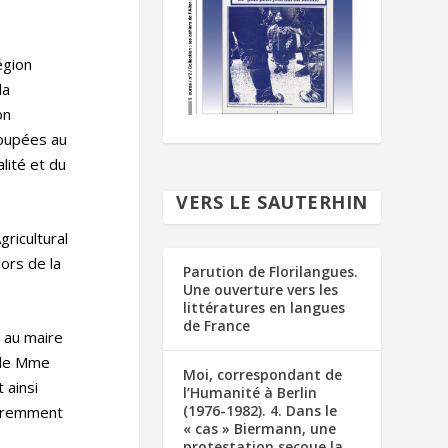
égion
la
on
roupées au
lité et du
VERS LE SAUTERHIN
gricultural
ors de la
Parution de Florilangues.
Une ouverture vers les
littératures en langues
de France
t au maire
e de Mme
Moi, correspondant de
 ainsi
l’Humanité à Berlin
(1976-1982). 4. Dans le
paremment
« cas » Biermann, une
protestation secoue la