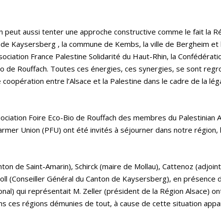
n peut aussi tenter une approche constructive comme le fait la R
lle de Kaysersberg , la commune de Kembs, la ville de Bergheim et 
ciation France Palestine Solidarité du Haut-Rhin, la Confédérati
Bio de Rouffach. Toutes ces énergies, ces synergies, se sont reg
coopération entre l’Alsace et la Palestine dans le cadre de la léga
l’Association Foire Eco-Bio de Rouffach des membres du Palestinian A
armer Union (PFU) ont été invités à séjourner dans notre région, l
on de Saint-Amarin), Schirck (maire de Mollau), Cattenoz (adjoin
Stoll (Conseiller Général du Canton de Kaysersberg), en présenc
nal) qui représentait M. Zeller (président de la Région Alsace) ont
ns ces régions démunies de tout, à cause de cette situation ap