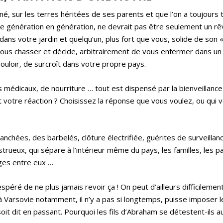
né, sur les terres héritées de ses parents et que l’on a toujours t
, de génération en génération, ne devrait pas être seulement un rê
ans votre jardin et quelqu’un, plus fort que vous, solide de son «
 vous chasser et décide, arbitrairement de vous enfermer dans un
uloir, de surcroît dans votre propre pays.
 médicaux, de nourriture … tout est dispensé par la bienveillance
it votre réaction ? Choisissez la réponse que vous voulez, ou qui 
nchées, des barbelés, clôture électrifiée, guérites de surveilla
rueux, qui sépare à l’intérieur même du pays, les familles, les 
lages entre eux …
spéré de ne plus jamais revoir ça ! On peut d’ailleurs difficilemen
n à Varsovie notamment, il n’y a pas si longtemps, puisse imposer
soit dit en passant. Pourquoi les fils d’Abraham se détestent-ils a