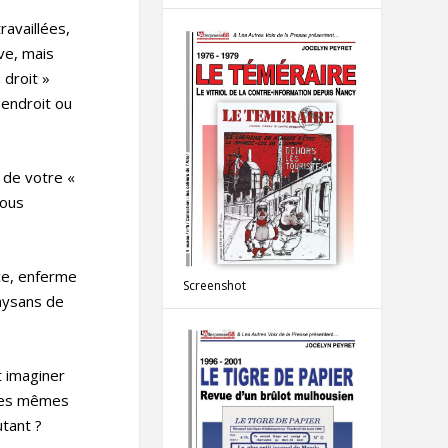
ravaillées,
ve, mais
 droit »
 endroit ou
 de votre «
vous
nce, enferme
Screenshot
paysans de
t imaginer
 les mêmes
utant ?