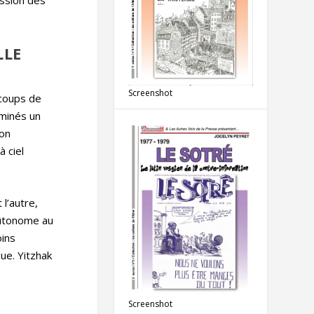
ession des
LLE
Screenshot
 coups de
éminés un
ion
 ciel
 l’autre,
 autonome au
oins
ue. Yitzhak
Screenshot