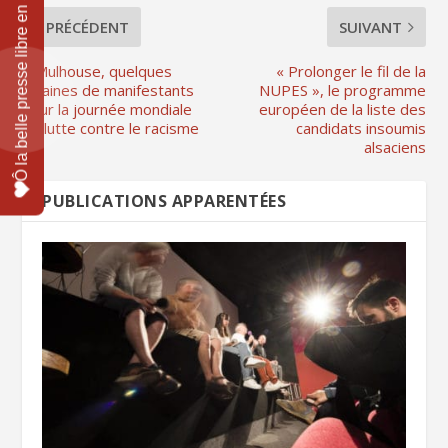
PRÉCÉDENT
SUIVANT
A Mulhouse, quelques
« Prolonger le fil de la
dizaines de manifestants
NUPES », le programme
pour la journée mondiale
européen de la liste des
de lutte contre le racisme
candidats insoumis
alsaciens
PUBLICATIONS APPARENTÉES