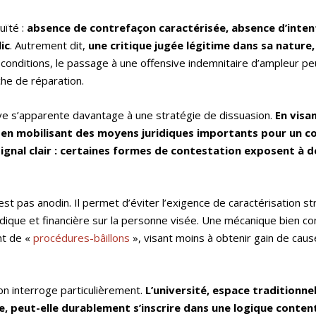
uïté :
absence de contrefaçon caractérisée, absence d’inten
ic
. Autrement dit,
une critique jugée légitime dans sa nature
 conditions, le passage à une offensive indemnitaire d’ampleur pe
che de réparation.
ve s’apparente davantage à une stratégie de dissuasion.
En visa
et en mobilisant des moyens juridiques importants pour un c
ignal clair : certaines formes de contestation exposent à d
est pas anodin. Il permet d’éviter l’exigence de caractérisation st
ridique et financière sur la personne visée. Une mécanique bien co
nt de «
procédures-bâillons
», visant moins à obtenir gain de caus
ion interroge particulièrement.
L’université, espace traditionne
le, peut-elle durablement s’inscrire dans une logique conten