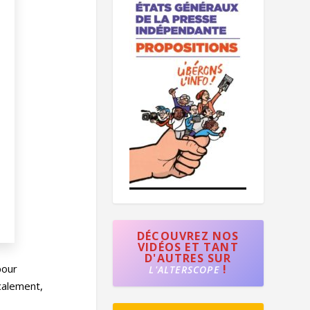
DÉCOUVREZ NOS
VIDÉOS ET TANT
D'AUTRES SUR
!
pour
L'ALTERSCOPE
ocalement,