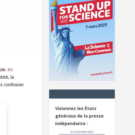
ble.
En
ité, la
ns confusion
Visionnez les États
généraux de la presse
indépendante :