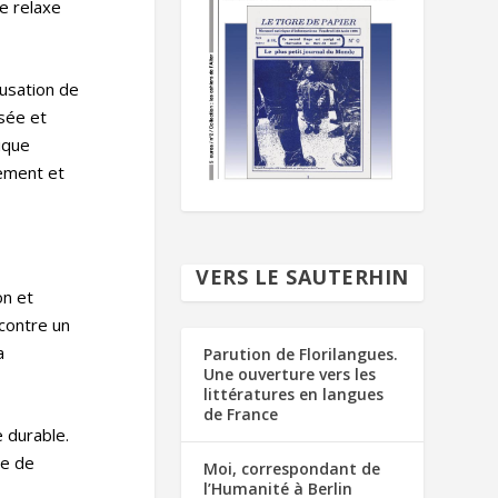
ne relaxe
cusation de
isée et
tique
nement et
VERS LE SAUTERHIN
on et
contre un
a
Parution de Florilangues.
Une ouverture vers les
littératures en langues
de France
e durable.
ue de
Moi, correspondant de
l’Humanité à Berlin