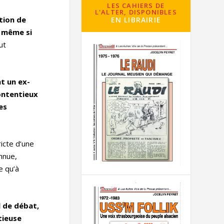
LES CAHIERS DE
L'ALTER, DISPONIBLES
tion de
EN LIBRAIRIE
, même si
ut
nt un ex-
ontentieux
es
ricte d’une
nnue,
e qu’à
l de débat,
tieuse