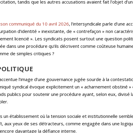
itation, tandis que les autres accusations avaient fait l’objet d’u
son communiqué du 10 avril 2026
, l’intersyndicale parle d’une ac
pation d’identité » inexistante, de « contrefaçon » non caractér
alement licencié ». Les syndicats posent surtout une question poli
ngagée dans une procédure qu’ils décrivent comme coûteuse humai
omme de simples critiques ?
POLITIQUE
accentue l’image d’une gouvernance jugée sourde à la contestati
niqué syndical évoque explicitement un « acharnement obstiné » 
nds publics pour soutenir une procédure ayant, selon eux, divisé l
ler.
 un établissement où la tension sociale et institutionnelle sembl
raît, aux yeux de ses détracteurs, comme engagée dans une logiq
 encore davantage la défiance interne.