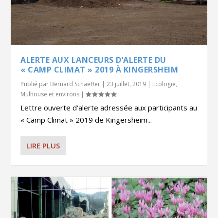
ALERTE AUX LANCEURS D’ALERTE DU
« CAMP CLIMAT » 2019 À KINGERSHEIM
Publié par
Bernard Schaeffer
|
23 juillet, 2019
|
Ecologie
,
Mulhouse et environs
|
Lettre ouverte d’alerte adressée aux participants au
« Camp Climat » 2019 de Kingersheim...
LIRE PLUS