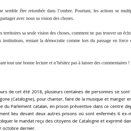
ne semble être retombée dans l’ombre. Pourtant, les actions se multi
 partager avec nous sa vision des choses.
ux territoires sa seule vision des choses, comment ne pas trouver un éch
 institutions, reniant la démocratie comme lors du passage en forc
nt tout une bonne lecture et n’hésitez pas à laisser des commentaires !
ours de cet été 2018, plusieurs centaines de personnes se sont
agone (Catalogne), pour chanter, faire de la musique et manger 
nte du Parlement catalan, en prison préventive dans ce centre de
ment lieu devant deux autres prisons où sont enfermés 6 ex-m
appliquer le mandat reçu des citoyens de Catalogne et exprimé dan
r octobre dernier.