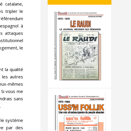
é catalane,
 tripler le
n référendum
 espagnol à
es attaques
stitutionnel
logement, le
 la qualité
c les autres
r eux-mêmes
. Si vous me
ondrais sans
.
s le système
uée par des