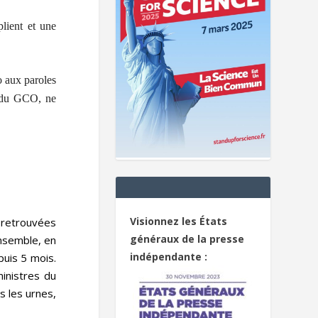
plient et une
o aux paroles
e du GCO, ne
Visionnez les États
 retrouvées
généraux de la presse
ensemble, en
indépendante :
puis 5 mois.
inistres du
s les urnes,