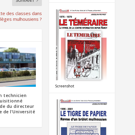
SUIVANT
utte des classes dans
llèges mulhousiens ?
Screenshot
n technicien
uisitionné
ide du directeur
 de l’Université