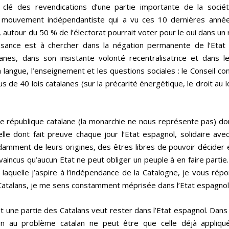
 clé des revendications d’une partie importante de la sociét
u mouvement indépendantiste qui a vu ces 10 dernières années
s, autour du 50 % de l’électorat pourrait voter pour le oui dans u
issance est à chercher dans la négation permanente de l’Etat
nes, dans son insistante volonté recentralisatrice et dans l
angue, l’enseignement et les questions sociales : le Conseil con
de 40 lois catalanes (sur la précarité énergétique, le droit au 
république catalane (la monarchie ne nous représente pas) dont
le dont fait preuve chaque jour l’Etat espagnol, solidaire ave
ndamment de leurs origines, des êtres libres de pouvoir décide
aincus qu’aucun Etat ne peut obliger un peuple à en faire partie
 laquelle j’aspire à l’indépendance de la Catalogne, je vous rép
 Catalans, je me sens constamment méprisée dans l’Etat espagnol
e et une partie des Catalans veut rester dans l’Etat espagnol. Dan
ion au problème catalan ne peut être que celle déjà appliq