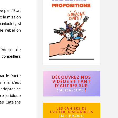
 par l’Etat
e la mission
anipuler, si
de rébellion
médecins de
 conseillers
par le Pacte
DÉCOUVREZ NOS
VIDÉOS ET TANT
es ans s’est
D'AUTRES SUR
 adopter ce
!
L'ALTERSCOPE
e juridique
des Catalans
LES CAHIERS DE
L'ALTER, DISPONIBLES
EN LIBRAIRIE