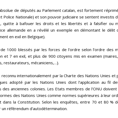
absolue de députés au Parlement catalan, est fortement réprimée
et Police Nationale) et son pouvoir judiciaire se sentent investis d
 quitte à bafouer les droits et les libertés et à falsifier ou m
justice allemande en a révélé un exemple en démontant le délit 
ment en exil en Belgique).
s de 1000 blessés par les forces de l’ordre selon l’ordre des 
n et 7 en exil, et plus de 900 citoyens mis en examen (maires,
, restaurateurs, mécaniciens,…).
t reconnu internationalement par la Charte des Nations Unies et 
itiques adopté par les Nations Unies dont l’application au fil d
cas des anciennes colonies. Les Etats membres de l’ONU doivent
s normes des Nations Unies comme normes supérieures à leur ordr
it dans la Constitution. Selon les enquêtes, entre 70 et 80 % 
er un référendum d’autodétermination.