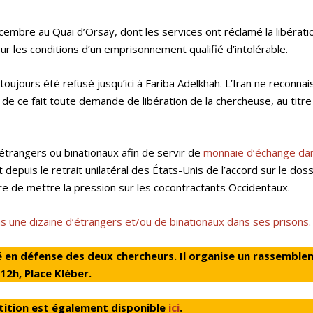
embre au Quai d’Orsay, dont les services ont réclamé la libérati
ur les conditions d’un emprisonnement qualifié d’intolérable.
a toujours été refusé jusqu’ici à Fariba Adelkhah. L’Iran ne reconnai
e de ce fait toute demande de libération de la chercheuse, au titre
 étrangers ou binationaux afin de servir de
monnaie d’échange da
epuis le retrait unilatéral des États-Unis de l’accord sur le doss
e de mettre la pression sur les cocontractants Occidentaux.
ns une dizaine d’étrangers et/ou de binationaux dans ses prisons.
ué en défense des deux chercheurs. Il organise un rassembl
12h, Place Kléber.
tition est également disponible
ici
.