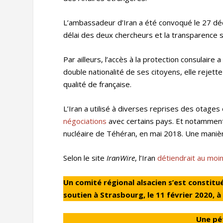
L’ambassadeur d’Iran a été convoqué le 27 déc
délai des deux chercheurs et la transparence s
Par ailleurs, l’accès à la protection consulaire 
double nationalité de ses citoyens, elle rejett
qualité de française.
L’Iran a utilisé à diverses reprises des otages
négociations
avec certains pays. Et notamment d
nucléaire de Téhéran, en mai 2018. Une manièr
Selon le site
IranWire
, l’Iran
détiendrait au moi
Un comité régional alsacien s’est constit
soutien à Strasbourg, le 11 février 2020, à 
Une pé