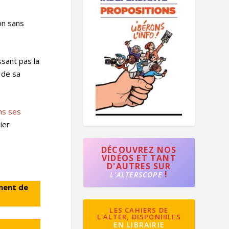
on sans
ssant pas la
 de sa
ns ses
ier
DÉCOUVREZ NOS
VIDÉOS ET TANT
D'AUTRES SUR
!
L'ALTERSCOPE
ement de
LES CAHIERS DE
L'ALTER, DISPONIBLES
EN LIBRAIRIE