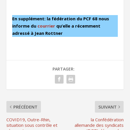
En supplément: la fédération du PCF 68 nous
informe du
courrier
qu’elle a récemment
adressé à Jean Rottner
PARTAGER:
PRÉCÉDENT
SUIVANT
COVID19, Outre-Rhin,
la Confédération
situation sous contrôle et
allemande des syndicats