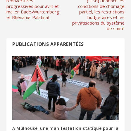
réouvertures
(DGB) dénonce les
progressives pour avril et
conditions de chômage
mai en Bade-Wurtemberg
partiel, les restrictions
et Rhénanie-Palatinat
budgétaires et les
privatisations du système
de santé
PUBLICATIONS APPARENTÉES
A Mulhouse, une manifestation statique pour la