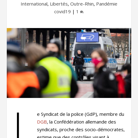
International
,
Libertés
,
Outre-Rhin
,
Pandémie
covid19
|
1
L
e Syndicat de la police (GdP), membre du
DGB
, la Confédération allemande des
syndicats, proche des socio-démocrates,
estime que des contrôles visant à