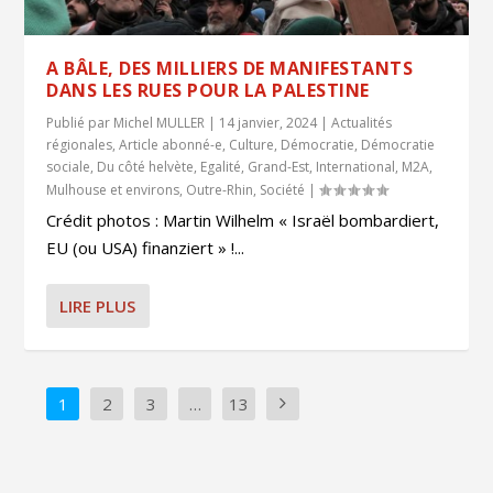
A BÂLE, DES MILLIERS DE MANIFESTANTS
DANS LES RUES POUR LA PALESTINE
Publié par
Michel MULLER
|
14 janvier, 2024
|
Actualités
régionales
,
Article abonné-e
,
Culture
,
Démocratie
,
Démocratie
sociale
,
Du côté helvète
,
Egalité
,
Grand-Est
,
International
,
M2A
,
Mulhouse et environs
,
Outre-Rhin
,
Société
|
Crédit photos : Martin Wilhelm « Israël bombardiert,
EU (ou USA) finanziert » !...
LIRE PLUS
1
2
3
…
13