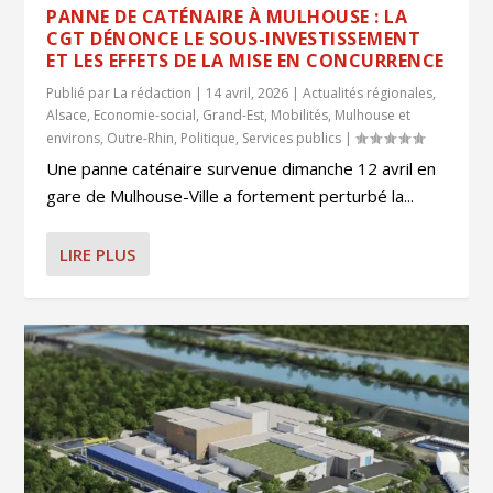
PANNE DE CATÉNAIRE À MULHOUSE : LA
CGT DÉNONCE LE SOUS-INVESTISSEMENT
ET LES EFFETS DE LA MISE EN CONCURRENCE
Publié par
La rédaction
|
14 avril, 2026
|
Actualités régionales
,
Alsace
,
Economie-social
,
Grand-Est
,
Mobilités
,
Mulhouse et
environs
,
Outre-Rhin
,
Politique
,
Services publics
|
Une panne caténaire survenue dimanche 12 avril en
gare de Mulhouse-Ville a fortement perturbé la...
LIRE PLUS