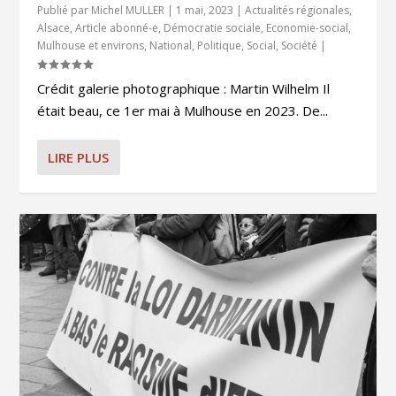
Publié par
Michel MULLER
|
1 mai, 2023
|
Actualités régionales
,
Alsace
,
Article abonné-e
,
Démocratie sociale
,
Economie-social
,
Mulhouse et environs
,
National
,
Politique
,
Social
,
Société
|
Crédit galerie photographique : Martin Wilhelm Il
était beau, ce 1er mai à Mulhouse en 2023. De...
LIRE PLUS