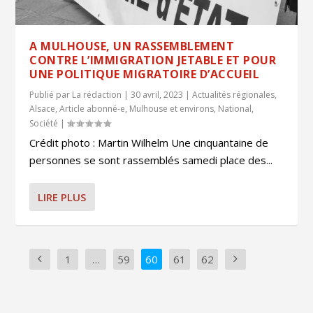
A MULHOUSE, UN RASSEMBLEMENT
CONTRE L’IMMIGRATION JETABLE ET POUR
UNE POLITIQUE MIGRATOIRE D’ACCUEIL
Publié par
La rédaction
|
30 avril, 2023
|
Actualités régionales
,
Alsace
,
Article abonné-e
,
Mulhouse et environs
,
National
,
Société
|
Crédit photo : Martin Wilhelm Une cinquantaine de
personnes se sont rassemblés samedi place des...
LIRE PLUS
1
…
59
60
61
62