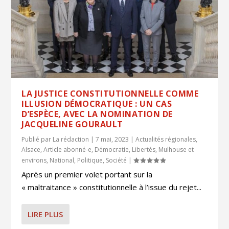
LA JUSTICE CONSTITUTIONNELLE COMME
ILLUSION DÉMOCRATIQUE : UN CAS
D’ESPÈCE, AVEC LA NOMINATION DE
JACQUELINE GOURAULT
Publié par
La rédaction
|
7 mai, 2023
|
Actualités régionales
,
Alsace
,
Article abonné-e
,
Démocratie
,
Libertés
,
Mulhouse et
environs
,
National
,
Politique
,
Société
|
Après un premier volet portant sur la
« maltraitance » constitutionnelle à l’issue du rejet...
LIRE PLUS