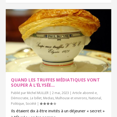
QUAND LES TRUFFES MÉDIATIQUES VONT
SOUPER À L’ÉLYSÉE…
Publié par
Michel MULLER
|
2 mai, 2023
|
Article abonné-e
,
Démocratie
,
Le billet
,
Medias
,
Mulhouse et environs
,
National
,
Politique
,
Société
|
Ils étaient dix à être invités à un déjeuner « secret »