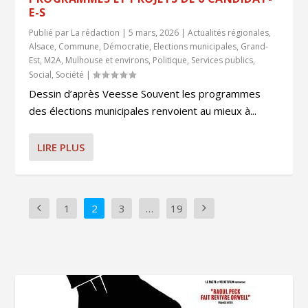
E-S
Publié par
La rédaction
|
5 mars, 2026
|
Actualités régionales
,
Alsace
,
Commune
,
Démocratie
,
Elections municipales
,
Grand-
Est
,
M2A
,
Mulhouse et environs
,
Politique
,
Services publics
,
Social
,
Société
|
Dessin d’après Veesse Souvent les programmes
des élections municipales renvoient au mieux à...
LIRE PLUS
1
2
3
…
19