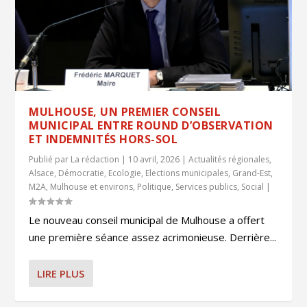
MULHOUSE, UN PREMIER CONSEIL
MUNICIPAL ENTRE ROUND D’OBSERVATION
ET INDEMNITÉS HORS-SOL
Publié par
La rédaction
|
10 avril, 2026
|
Actualités régionales
,
Alsace
,
Démocratie
,
Ecologie
,
Elections municipales
,
Grand-Est
,
M2A
,
Mulhouse et environs
,
Politique
,
Services publics
,
Social
|
Le nouveau conseil municipal de Mulhouse a offert
une première séance assez acrimonieuse. Derrière...
LIRE PLUS