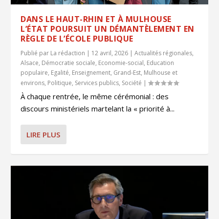
DANS LE HAUT-RHIN ET À MULHOUSE
L’ÉTAT POURSUIT UN DÉMANTÈLEMENT EN
RÈGLE DE L’ÉCOLE PUBLIQUE
Publié par
La rédaction
|
12 avril, 2026
|
Actualités régionales
,
Alsace
,
Démocratie sociale
,
Economie-social
,
Education
populaire
,
Egalité
,
Enseignement
,
Grand-Est
,
Mulhouse et
environs
,
Politique
,
Services publics
,
Société
|
À chaque rentrée, le même cérémonial : des
discours ministériels martelant la « priorité à...
LIRE PLUS