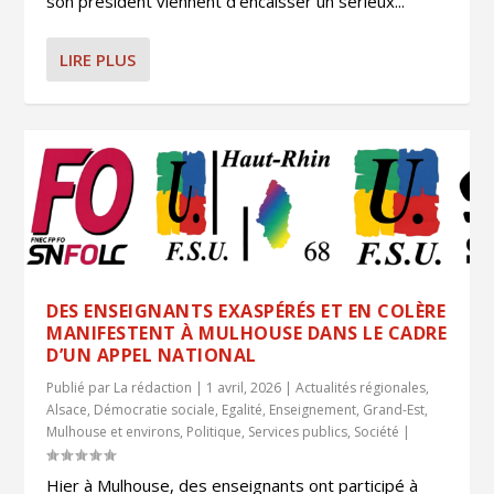
son président viennent d’encaisser un sérieux...
LIRE PLUS
DES ENSEIGNANTS EXASPÉRÉS ET EN COLÈRE
MANIFESTENT À MULHOUSE DANS LE CADRE
D’UN APPEL NATIONAL
Publié par
La rédaction
|
1 avril, 2026
|
Actualités régionales
,
Alsace
,
Démocratie sociale
,
Egalité
,
Enseignement
,
Grand-Est
,
Mulhouse et environs
,
Politique
,
Services publics
,
Société
|
Hier à Mulhouse, des enseignants ont participé à