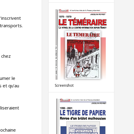
’inscrivent
 transports.
e chez
sumer le
s et qu’au
Screenshot
liseraient
prochaine