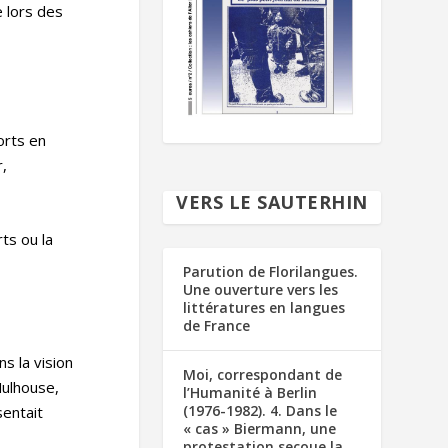
e lors des
orts en
r,
VERS LE SAUTERHIN
rts ou la
Parution de Florilangues.
Une ouverture vers les
littératures en langues
de France
s la vision
Moi, correspondant de
Mulhouse,
l’Humanité à Berlin
(1976-1982). 4. Dans le
sentait
« cas » Biermann, une
protestation secoue la