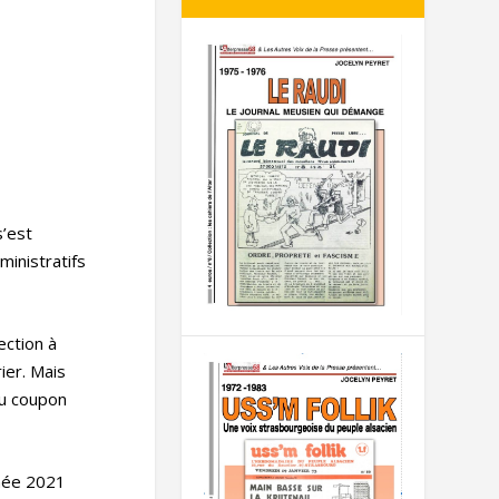
s’est
ministratifs
ection à
ier. Mais
au coupon
nnée 2021