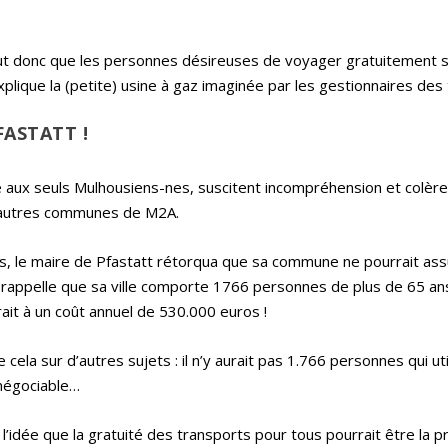
 faut donc que les personnes désireuses de voyager gratuitement s
explique la (petite) usine à gaz imaginée par les gestionnaires des
FASTATT !
ité aux seuls Mulhousiens-nes, suscitent incompréhension et colèr
s autres communes de M2A.
ts, le maire de Pfastatt rétorqua que sa commune ne pourrait as
, il rappelle que sa ville comporte 1766 personnes de plus de 65 an
rait à un coût annuel de 530.000 euros !
cela sur d’autres sujets : il n’y aurait pas 1.766 personnes qui uti
 négociable…
t l’idée que la gratuité des transports pour tous pourrait être la 