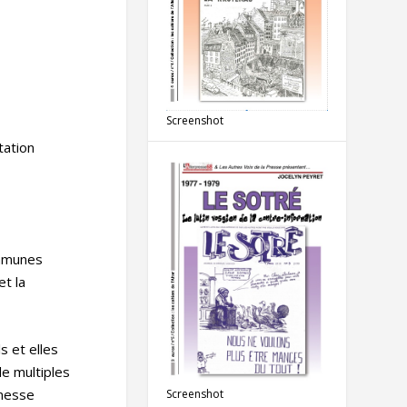
Screenshot
tation
ommunes
et la
s et elles
de multiples
omesse
Screenshot