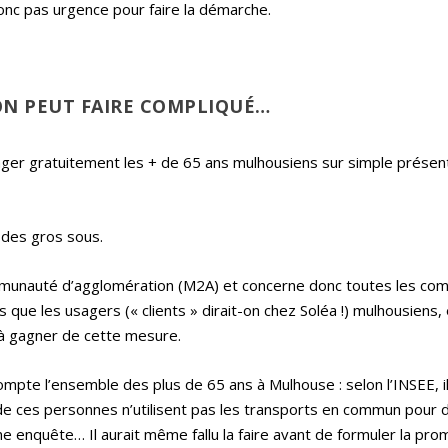
a donc pas urgence pour faire la démarche.
ON PEUT FAIRE COMPLIQUÉ…
voyager gratuitement les + de 65 ans mulhousiens sur simple présen
n des gros sous.
ommunauté d’agglomération (M2A) et concerne donc toutes les c
ue les usagers (« clients » dirait-on chez Soléa !) mulhousiens, 
 à gagner de cette mesure.
mpte l’ensemble des plus de 65 ans à Mulhouse : selon l’INSEE, il
é de ces personnes n’utilisent pas les transports en commun pour 
 une enquête… Il aurait même fallu la faire avant de formuler la pr