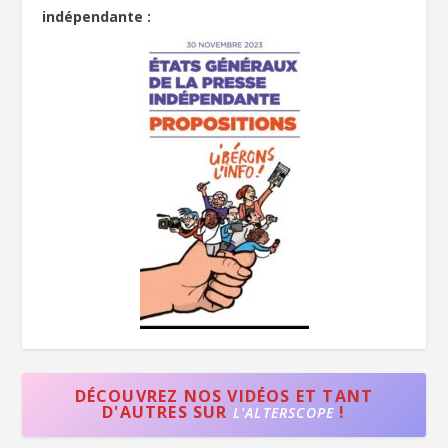
indépendante :
DÉCOUVREZ NOS VIDÉOS ET TANT
D'AUTRES SUR
!
L'ALTERSCOPE