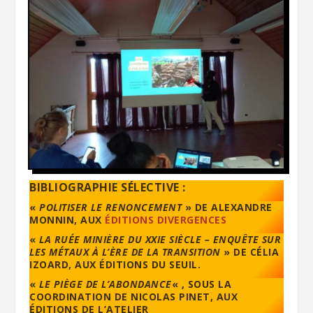
BIBLIOGRAPHIE SÉLECTIVE :
«
POLITISER LE RENONCEMENT
» DE ALEXANDRE
MONNIN, AUX
ÉDITIONS DIVERGENCES
«
LA RUÉE MINIÈRE DU XXIE SIÈCLE – ENQUÊTE SUR
LES MÉTAUX À L’ÈRE DE LA TRANSITION
» DE CÉLIA
IZOARD, AUX ÉDITIONS DU SEUIL.
«
LE PIÈGE DE L’ABONDANCE
« , SOUS LA
COORDINATION DE NICOLAS PINET, AUX
ÉDITIONS DE L’ATELIER