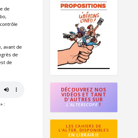
re de
abo,
 contrôle
e, avant de
ongrès de
est de
DÉCOUVREZ NOS
VIDÉOS ET TANT
D'AUTRES SUR
» :
!
L'ALTERSCOPE
LES CAHIERS DE
L'ALTER, DISPONIBLES
EN LIBRAIRIE