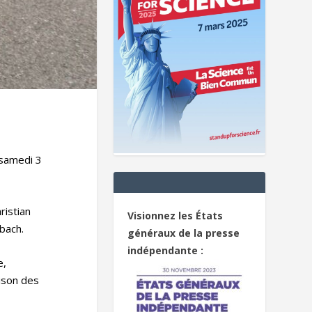
e samedi 3
ristian
Visionnez les États
rbach.
généraux de la presse
indépendante :
e,
ison des