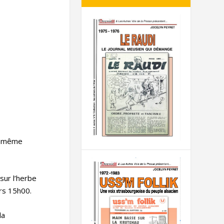
le même
sur l’herbe
ers 15h00.
la