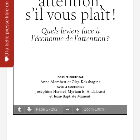
Page
1
/
292
Zoom
100%