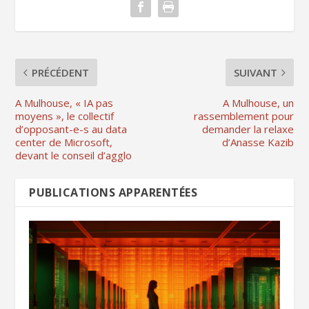
PRÉCÉDENT
SUIVANT
A Mulhouse, « IA pas
A Mulhouse, un
moyens », le collectif
rassemblement pour
d’opposant-e-s au data
demander la relaxe
center de Microsoft,
d’Anasse Kazib
devant le conseil d’agglo
PUBLICATIONS APPARENTÉES