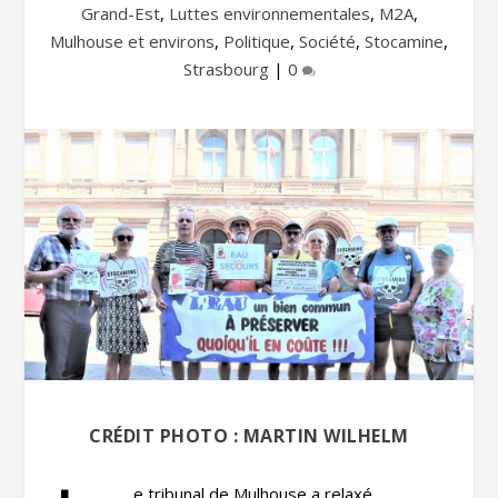
Grand-Est
,
Luttes environnementales
,
M2A
,
Mulhouse et environs
,
Politique
,
Société
,
Stocamine
,
Strasbourg
|
0
CRÉDIT PHOTO : MARTIN WILHELM
e tribunal de Mulhouse a relaxé,