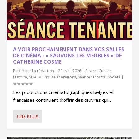
A VOIR PROCHAINEMENT DANS VOS SALLES
DE CINÉMA : « SAUVONS LES MEUBLES » DE
CATHERINE COSME
Publié par
La rédaction
|
29 avril, 2026
|
Alsace
,
Culture
,
Histoire
,
M2A
,
Mulhouse et environs
,
Séance tentante
,
Société
|
Les productions cinématographiques belges et
françaises continuent d’offrir des œuvres qui...
LIRE PLUS