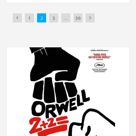
1
2
3
…
36