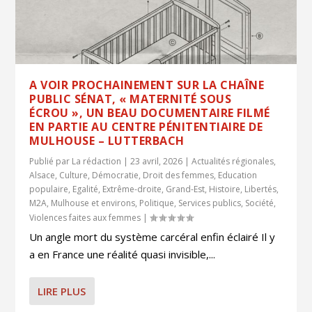
A VOIR PROCHAINEMENT SUR LA CHAÎNE
PUBLIC SÉNAT, « MATERNITÉ SOUS
ÉCROU », UN BEAU DOCUMENTAIRE FILMÉ
EN PARTIE AU CENTRE PÉNITENTIAIRE DE
MULHOUSE – LUTTERBACH
Publié par
La rédaction
|
23 avril, 2026
|
Actualités régionales
,
Alsace
,
Culture
,
Démocratie
,
Droit des femmes
,
Education
populaire
,
Egalité
,
Extrême-droite
,
Grand-Est
,
Histoire
,
Libertés
,
M2A
,
Mulhouse et environs
,
Politique
,
Services publics
,
Société
,
Violences faites aux femmes
|
Un angle mort du système carcéral enfin éclairé Il y
a en France une réalité quasi invisible,...
LIRE PLUS