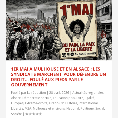
1ER MAI À MULHOUSE ET EN ALSACE : LES
SYNDICATS MARCHENT POUR DÉFENDRE UN
DROIT… FOULÉ AUX PIEDS PAR LE
GOUVERNEMENT
Publié par
La rédaction
|
28 avril, 2026
|
Actualités régionales
,
Alsace
,
Démocratie sociale
,
Education populaire
,
Egalité
,
Europes
,
Extrême-droite
,
Grand-Est
,
Histoire
,
International
,
Libertés
,
M2A
,
Mulhouse et environs
,
National
,
Politique
,
Social
,
Société
|