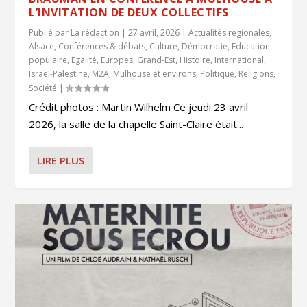
L’INVITATION DE DEUX COLLECTIFS
Publié par
La rédaction
|
27 avril, 2026
|
Actualités régionales
,
Alsace
,
Conférences & débats
,
Culture
,
Démocratie
,
Education
populaire
,
Egalité
,
Europes
,
Grand-Est
,
Histoire
,
International
,
Israël-Palestine
,
M2A
,
Mulhouse et environs
,
Politique
,
Religions
,
Société
|
Crédit photos : Martin Wilhelm Ce jeudi 23 avril
2026, la salle de la chapelle Saint-Claire était...
LIRE PLUS