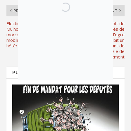
PRÉCÉDENT
SUIVANT
Elections municipales à
Data center Microsoft de
Mulhouse : gauches
Petit Landau près de
morcelées, faible
Mulhouse : l’ogre
mobilisation, majorité
énergétique subit un
hétérogène…
revers cinglant de
l’Autorité régionale de
l’environnement
PUBLICATIONS APPARENTÉES