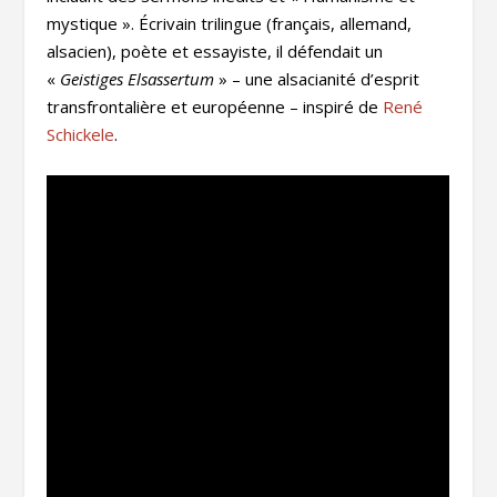
mystique ». Écrivain trilingue (français, allemand,
alsacien), poète et essayiste, il défendait un
«
Geistiges Elsassertum
» – une alsacianité d’esprit
transfrontalière et européenne – inspiré de
René
Schickele
.