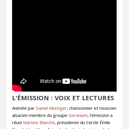
L’ÉMISSION : VOIX ET LECTURES
Animée par
Daniel Muringer
, chansonnier et musicien
alsacien membre du groupe
Geranium
, l’émission a
réuni
Martine Blanché
, présidente du Cercle Émile