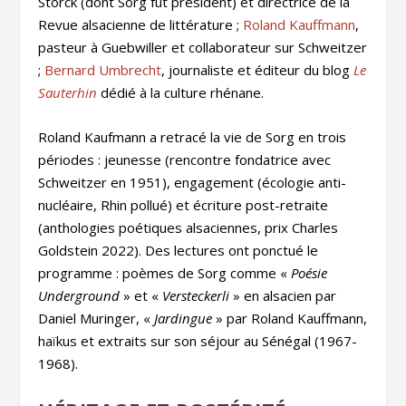
Storck (dont Sorg fut président) et directrice de la
Revue alsacienne de littérature ;
Roland Kauffmann
,
pasteur à Guebwiller et collaborateur sur Schweitzer
;
Bernard Umbrecht
, journaliste et éditeur du blog
Le
Sauterhin
dédié à la culture rhénane.
Roland Kaufmann a retracé la vie de Sorg en trois
périodes : jeunesse (rencontre fondatrice avec
Schweitzer en 1951), engagement (écologie anti-
nucléaire, Rhin pollué) et écriture post-retraite
(anthologies poétiques alsaciennes, prix Charles
Goldstein 2022). Des lectures ont ponctué le
programme : poèmes de Sorg comme «
Poésie
Underground
» et «
Versteckerli
» en alsacien par
Daniel Muringer, «
Jardingue
» par Roland Kauffmann,
haïkus et extraits sur son séjour au Sénégal (1967-
1968).