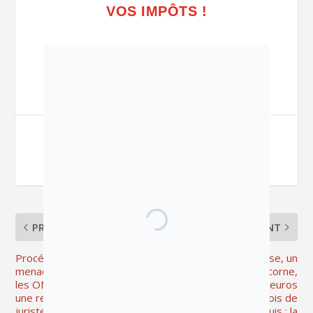
VOS IMPÔTS !
PARTAGER:
PRÉCÉDENT
SUIVANT
Procédures-baillons et
A Mulhouse, un
menaces tous azimuts sur
« corbeau », une licorne,
les ONG et les médias :
70 000 euros
une rencontre avec la
d’honoraires et 8 mois de
juriste Sophie Lemaître à
sursis requis : la