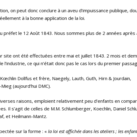
ation, on peut donc conclure à un aveu d’impuissance publique, do
éellement à la bonne application de la loi.
au préfet le 12 Août 1843. Nous sommes plus de 2 années après
r site ont été effectuées entre mai et juillet 1843. 2 mois et de
l’industrie, ce qui n’était donc pas le cas lors du premier passag
 Kœchlin Dollfus et frère, Naegely, Lauth, Guth, Hirn & Jourdain,
s-Mieg (aujourd’hui DMC).
 diverses raisons, emploient relativement peu d’enfants en compa
tées. Il s’agit de celles de M.M. Schlumberger, Koechlin, Daniel Sc
raf, et Heilmann-Mantz.
pectée sur la forme : «
la loi est affichée dans les ateliers ; les enfan