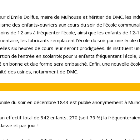
r d’Emile Dollfus, maire de Mulhouse et héritier de DMC, les indu
éisme des enfants-ouvriers aux cours du soir de l’école communal
 moins de 12 ans à fréquenter l’école, ainsi que les enfants de 12-
mentaire, les fabricants remplacent l’école du soir par une école d
uelles six heures de cours leur seront prodiguées. Ils instituent u
ion de l’entrée en scolarité: pour 8 enfants fréquentant l’école, 
ité en bonne et due forme sera embauché. Enfin, une nouvelle écol
mité des usines, notamment de DMC.
munale du soir en décembre 1843 est publié anonymement à Mulh
 effectif total de 342 enfants, 270 (soit 79 %) la fréquenteraie
lasse et par jour !