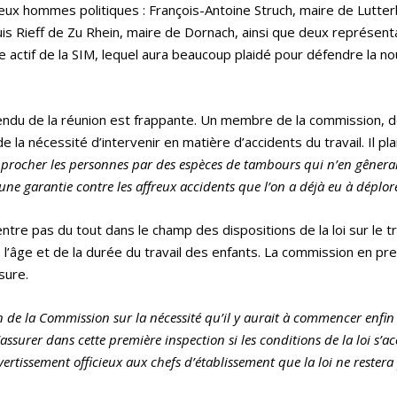
deux hommes politiques : François-Antoine Struch, maire de Lutte
uis Rieff de Zu Rhein, maire de Dornach, ainsi que deux représen
e actif de la SIM, lequel aura beaucoup plaidé pour défendre la nou
rendu de la réunion est frappante. Un membre de la commission, 
e la nécessité d’intervenir en matière d’accidents du travail. Il pla
pprocher les personnes par des espèces de tambours qui n’en gênerai
ne garantie contre les affreux accidents que l’on a déjà eu à déplo
entre pas du tout dans le champ des dispositions de la loi sur le tr
 de l’âge et de la durée du travail des enfants. La commission en p
sure.
n de la Commission sur la nécessité qu’il y aurait à commencer enfin 
’assurer dans cette première inspection si les conditions de la loi s’a
avertissement officieux aux chefs d’établissement que la loi ne rester