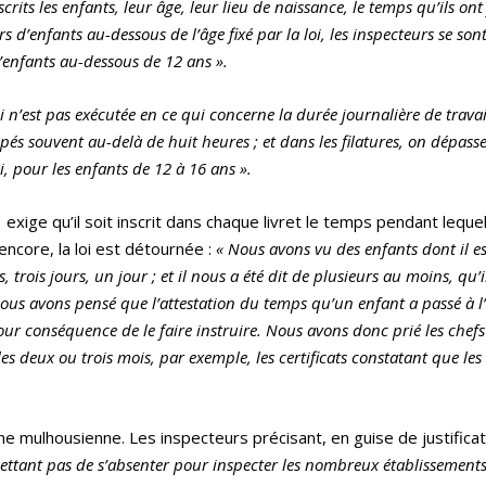
scrits les enfants, leur
âge, leur lieu de naissance, le temps qu’ils on
ers d
’enfants au-dessous de l
’âge fix
é par la loi, les inspecteurs se son
’enfants au-dessous de 12 ans
».
oi n’est pas exécutée en ce qui concerne la durée journalière de travai
upés souvent au-delà de huit heures ; et dans les filatures, on dépass
i, pour les enfants de 12 à 16 ans ».
41 exige qu’il soit inscrit dans chaque livret le temps pendant lequel
 encore, la loi est détournée :
«
Nous avons vu des enfants dont il est
trois jours, un jour ; et il nous a été dit de plusieurs au moins, qu’i
Nous avons pensé que l’attestation du temps qu’un enfant a passé à l
pour conséquence de le faire instruire. Nous avons donc prié les chefs
es deux ou trois mois, par exemple, les certificats constatant que les
one mulhousienne. Les inspecteurs précisant, en guise de justifica
ettant pas de s’absenter pour inspecter les nombreux établissements