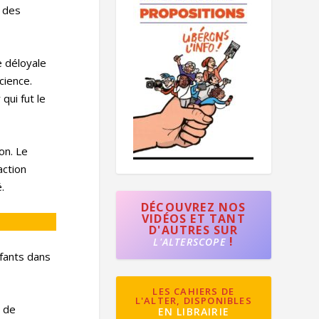
t des
e déloyale
cience.
qui fut le
on. Le
action
.
DÉCOUVREZ NOS
VIDÉOS ET TANT
D'AUTRES SUR
!
L'ALTERSCOPE
nfants dans
LES CAHIERS DE
L'ALTER, DISPONIBLES
e de
EN LIBRAIRIE