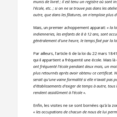
munis de livret ; il est tenu un registre o
ù sont in
l’école, etc. ; si on ne se trouve pas dans les ateli
outre, que dans les filatures, on n
’emploie plus d
Mais, un premier achoppement apparait:
« la l
indienneries, les enfants de 8 à 12 ans, sont occ
généralement d’une heure, le temps fixé par la lo
Par ailleurs, l’article 6 de la loi du 22 mars 18
qui il appartient a fréquenté une école. Mais là
ont fréquenté l’école pendant deux mois, un mois, 
plus retournés après avoir obtenu ce certificat. 
serait qu’une vaine formalité si elle n’avait pas 
d’établissements d’exiger de temps à autre, tous l
rendent assidûment à l’école
».
Enfin, les visites ne se sont bornées qu’à la z
« les occupations de chacun de nous de lui perm