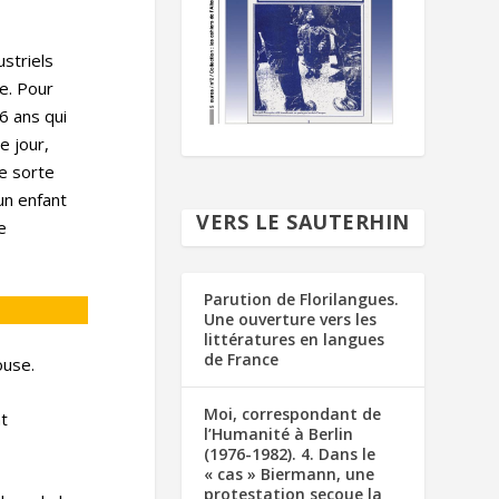
striels
e. Pour
16 ans qui
e jour,
ne sorte
un enfant
VERS LE SAUTERHIN
e
Parution de Florilangues.
Une ouverture vers les
littératures en langues
de France
ouse.
Moi, correspondant de
nt
l’Humanité à Berlin
(1976-1982). 4. Dans le
« cas » Biermann, une
protestation secoue la