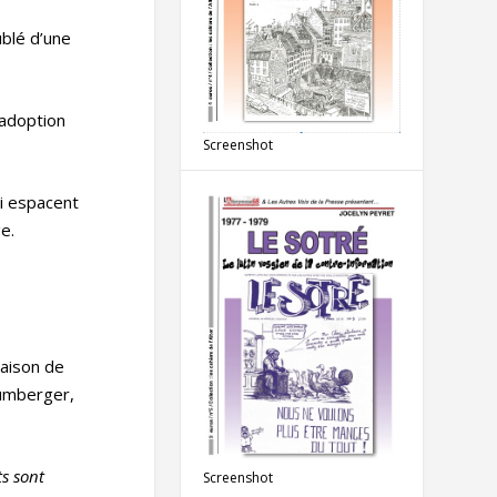
ublé d’une
 adoption
Screenshot
mi espacent
e.
raison de
hlumberger,
ts sont
Screenshot