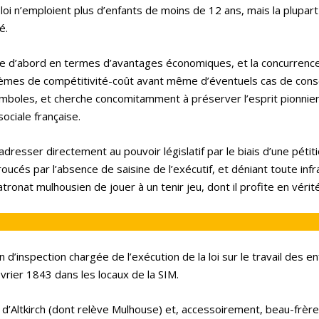
la loi n’emploient plus d’enfants de moins de 12 ans, mais la plupar
é.
se d’abord en termes d’avantages économiques, et la concurrenc
èmes de compétitivité-coût avant même d’éventuels cas de cons
symboles, et cherche concomitamment à préserver l’esprit pionnier 
 sociale française.
resser directement au pouvoir législatif par le biais d’une pétiti
oucés par l’absence de saisine de l’exécutif, et déniant toute infr
patronat mulhousien de jouer à un tenir jeu, dont il profite en vérité
d’inspection chargée de l’exécution de la loi sur le travail des e
vrier 1843 dans les locaux de la SIM.
t d’Altkirch (dont relève Mulhouse) et, accessoirement, beau-frèr