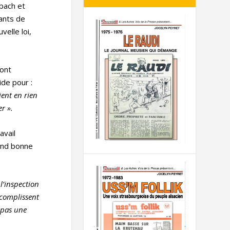
rbach et
tants de
velle loi,
dont
ide pour :
ent en rien
rer
».
avail
rend bonne
l’inspection
ccomplissent
a pas une