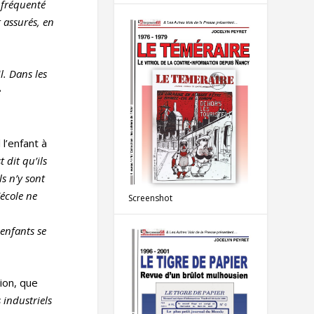
t fréquenté
t assur
és, en
l. Dans les
e
 l’enfant à
 dit qu’ils
ls n’y sont
’école ne
Screenshot
 enfants se
tion, que
 industriels