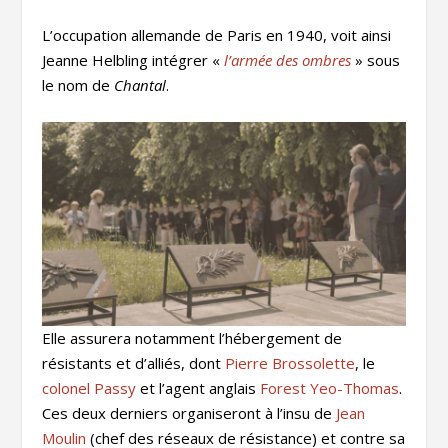
L’occupation allemande de Paris en 1940, voit ainsi
Jeanne Helbling intégrer «
l’armée des ombres
» sous
le nom de
Chantal
.
Elle assurera notamment l’hébergement de
résistants et d’alliés, dont
Pierre Brossolette
, le
colonel Passy
et l’agent anglais
Forest Yeo-Thomas
.
Ces deux derniers organiseront à l’insu de
Jean
Moulin
(chef des réseaux de résistance) et contre sa